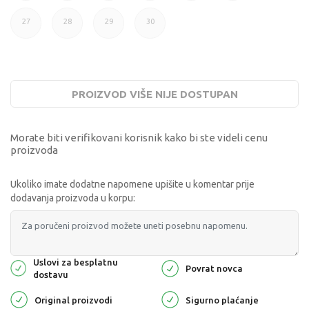
27
28
29
30
PROIZVOD VIŠE NIJE DOSTUPAN
Morate biti verifikovani korisnik kako bi ste videli cenu
proizvoda
Ukoliko imate dodatne napomene upišite u komentar prije
dodavanja proizvoda u korpu:
Uslovi za besplatnu
Povrat novca
dostavu
Original proizvodi
Sigurno plaćanje