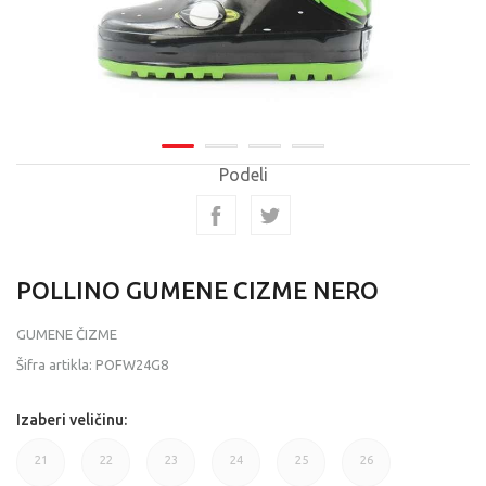
Podeli
POLLINO GUMENE CIZME NERO
GUMENE ČIZME
Šifra artikla:
POFW24G8
Izaberi veličinu:
21
22
23
24
25
26