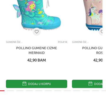
GUMENE ČIZME
POL41R
GUMENE ČIZME
POLLINO GUMENE CIZME
POLLINO GUM
MERMAID
ROSA
42,90
BAM
42,90
DODAJ U KORPU
DODAJ U