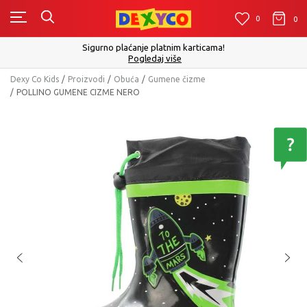
0
0
0
Sigurno plaćanje platnim karticama!
Pogledaj više
Dexy Co Kids
Proizvodi
Obuća
Gumene čizme
POLLINO GUMENE CIZME NERO