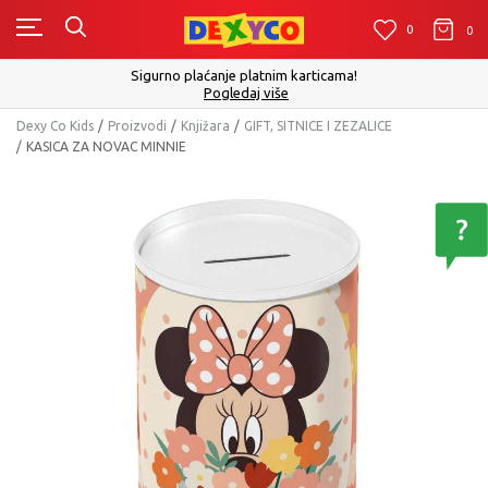
0
0
0
Sigurno plaćanje platnim karticama!
Pogledaj više
Dexy Co Kids
Proizvodi
Knjižara
GIFT, SITNICE I ZEZALICE
KASICA ZA NOVAC MINNIE