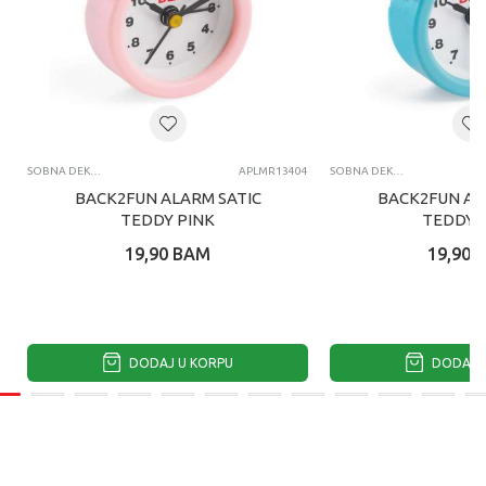
SOBNA DEKORACIJA
APLMR13404
SOBNA DEKORACIJA
BACK2FUN ALARM SATIC
BACK2FUN AL
TEDDY PINK
TEDDY 
19,90
BAM
19,90
DODAJ U KORPU
DODAJ U