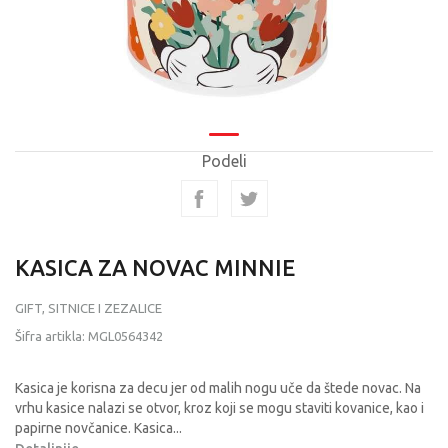
Podeli
KASICA ZA NOVAC MINNIE
GIFT, SITNICE I ZEZALICE
Šifra artikla:
MGL0564342
Kasica je korisna za decu jer od malih nogu uče da štede novac. Na
vrhu kasice nalazi se otvor, kroz koji se mogu staviti kovanice, kao i
papirne novčanice. Kasica
...