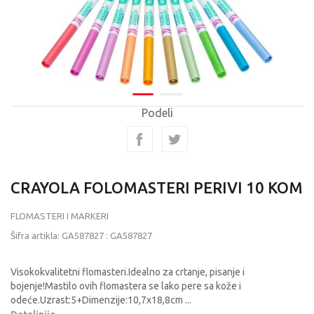
Podeli
CRAYOLA FOLOMASTERI PERIVI 10 KOM
FLOMASTERI I MARKERI
Šifra artikla:
GA587827
:
GA587827
Visokokvalitetni flomasteri.Idealno za crtanje, pisanje i
bojenje!Mastilo ovih flomastera se lako pere sa kože i
odeće.Uzrast:5+Dimenzije:10,7x18,8cm
...