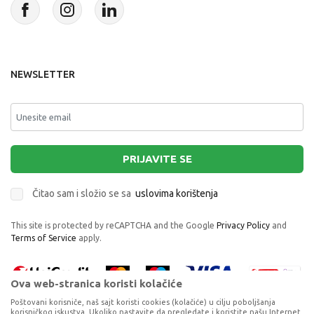
NEWSLETTER
PRIJAVITE SE
Čitao sam i složio se sa
uslovima korištenja
This site is protected by reCAPTCHA and the Google
Privacy Policy
and
Terms of Service
apply.
Ova web-stranica koristi kolačiće
Poštovani korisniče, naš sajt koristi cookies (kolačiće) u cilju poboljšanja
korisničkog iskustva. Ukoliko nastavite da pregledate i koristite našu Internet