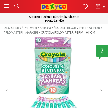
0
0
0
Sigurno plaćanje platnim karticama!
Pogledaj više
Dexy Co Kids
Proizvodi
Knjižara
ŠKOLSKI PRIBOR
Pribor za crtanje
FLOMASTERI I MARKERI
CRAYOLA FOLOMASTERI PERIVI 10 KOM