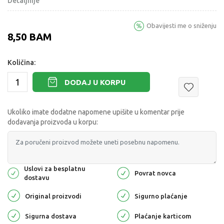
Detaljnije
Obavijesti me o sniženju
8,50
BAM
Količina:
DODAJ U KORPU
Ukoliko imate dodatne napomene upišite u komentar prije
dodavanja proizvoda u korpu:
Uslovi za besplatnu
Povrat novca
dostavu
Original proizvodi
Sigurno plaćanje
Sigurna dostava
Plaćanje karticom