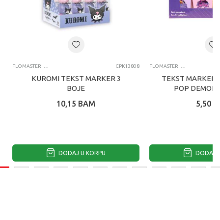
FLOMASTERI I MARKERI
CPK13808
FLOMASTERI I MARKERI
KUROMI TEKST MARKER 3
TEKST MARKERI 
BOJE
POP DEMON 
10,15
BAM
5,50
B
DODAJ U KORPU
DODAJ U