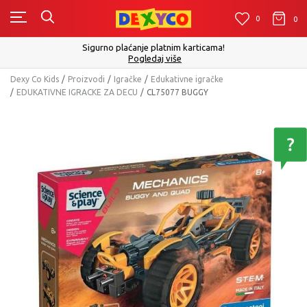
0
0
0
Sigurno plaćanje platnim karticama!
Pogledaj više
Dexy Co Kids
Proizvodi
Igračke
Edukativne igračke
EDUKATIVNE IGRACKE ZA DECU
CL75077 BUGGY