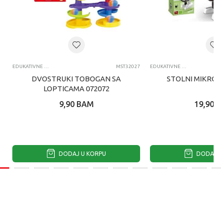
EDUKATIVNE IGRACKE ZA DECU
MST32027
EDUKATIVNE IGRACKE ZA DECU
DVOSTRUKI TOBOGAN SA
STOLNI MIKROS
LOPTICAMA 072072
9,90
BAM
19,90
DODAJ U KORPU
DODAJ U