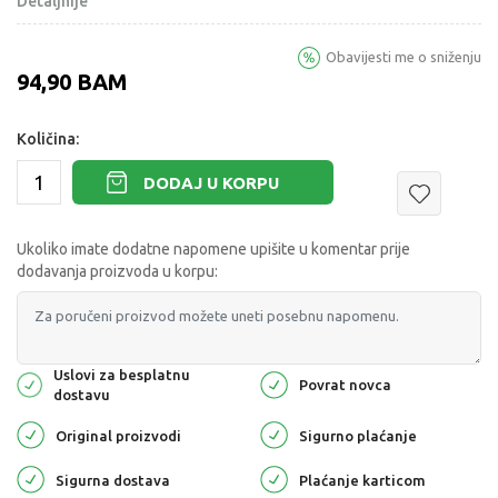
Detaljnije
Obavijesti me o sniženju
94,90
BAM
Količina:
DODAJ U KORPU
Ukoliko imate dodatne napomene upišite u komentar prije
dodavanja proizvoda u korpu:
Uslovi za besplatnu
Povrat novca
dostavu
Original proizvodi
Sigurno plaćanje
Sigurna dostava
Plaćanje karticom