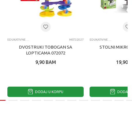
EDUKATIVNE IGRACKE ZA DECU
MST32027
EDUKATIVNE IGRACKE ZA DECU
DVOSTRUKI TOBOGAN SA
STOLNI MIKROS
LOPTICAMA 072072
9,90
BAM
19,90
DODAJ U KORPU
DODAJ U