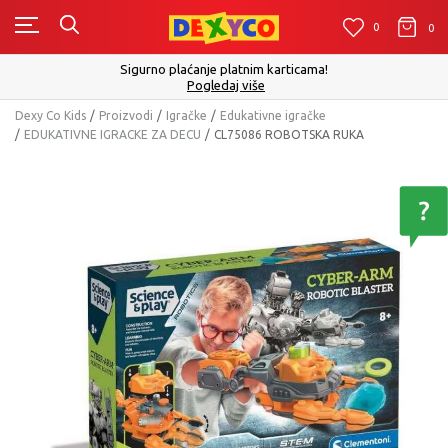
0
0
0
Sigurno plaćanje platnim karticama!
Pogledaj više
Dexy Co Kids
Proizvodi
Igračke
Edukativne igračke
EDUKATIVNE IGRACKE ZA DECU
CL75086 ROBOTSKA RUKA