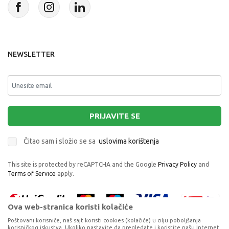
NEWSLETTER
PRIJAVITE SE
Čitao sam i složio se sa
uslovima korištenja
This site is protected by reCAPTCHA and the Google
Privacy Policy
and
Terms of Service
apply.
Ova web-stranica koristi kolačiće
Poštovani korisniče, naš sajt koristi cookies (kolačiće) u cilju poboljšanja
korisničkog iskustva. Ukoliko nastavite da pregledate i koristite našu Internet