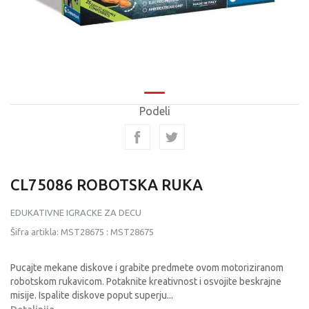
Podeli
CL75086 ROBOTSKA RUKA
EDUKATIVNE IGRACKE ZA DECU
Šifra artikla:
MST28675
:
MST28675
Pucajte mekane diskove i grabite predmete ovom motoriziranom
robotskom rukavicom. Potaknite kreativnost i osvojite beskrajne
misije. Ispalite diskove poput superju
...