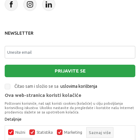
NEWSLETTER
PRIJAVITE SE
Čitao sam i složio se sa
uslovima korištenja
Ova web-stranica koristi kolačiće
This site is protected by reCAPTCHA and the Google
Privacy Policy
and
Poštovani korisniče, naš sajt koristi cookies (kolačiće) u cilju poboljšanja
Terms of Service
apply.
korisničkog iskustva. Ukoliko nastavite da pregledate i koristite našu Internet
prodavnicu slažete se sa upotrebom kolačića.
Detaljnije
Nužni
Statistika
Marketing
Saznaj više