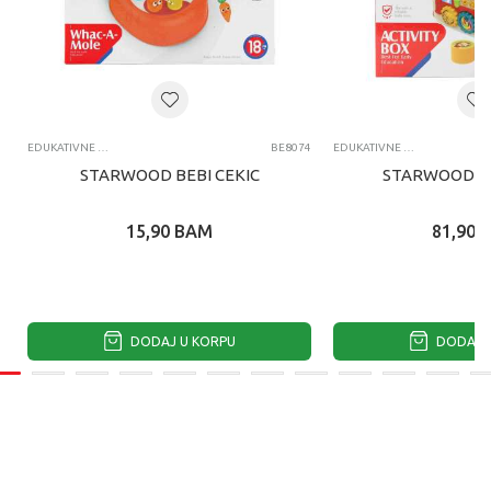
EDUKATIVNE IGRAČKE ZA BEBE
BE8074
EDUKATIVNE IGRAČKE ZA BEBE
STARWOOD BEBI CEKIC
STARWOOD BA
15,90
BAM
81,90
DODAJ U KORPU
DODAJ U