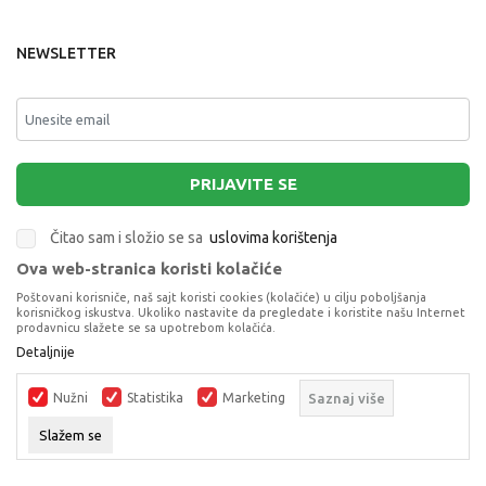
NEWSLETTER
PRIJAVITE SE
Čitao sam i složio se sa
uslovima korištenja
Ova web-stranica koristi kolačiće
This site is protected by reCAPTCHA and the Google
Privacy Policy
and
Poštovani korisniče, naš sajt koristi cookies (kolačiće) u cilju poboljšanja
Terms of Service
apply.
korisničkog iskustva. Ukoliko nastavite da pregledate i koristite našu Internet
prodavnicu slažete se sa upotrebom kolačića.
Detaljnije
Nužni
Statistika
Marketing
Saznaj više
Slažem se
Proizvode na sajtu nastojimo da opišemo što je preciznije moguće, ali ne
možemo garantovati da su svi podaci i fotografije, navedeni u okrviru