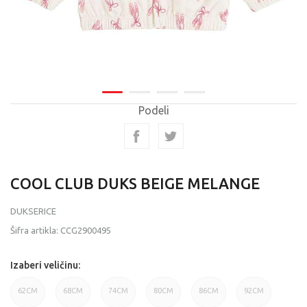
Podeli
COOL CLUB DUKS BEIGE MELANGE
DUKSERICE
Šifra artikla:
CCG2900495
Izaberi veličinu:
62CM
68CM
74CM
80CM
86CM
92CM