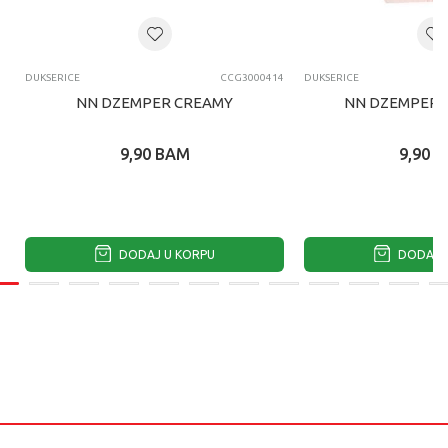
DUKSERICE
CCG3000414
DUKSERICE
NN DZEMPER CREAMY
NN DZEMPER L
9,90
BAM
9,90
B
DODAJ U KORPU
DODAJ U