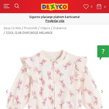
0
0
0
Sigurno plaćanje platnim karticama!
Pogledaj više
Dexy Co Kids
Proizvodi
Odjeća
Dukserice
COOL CLUB DUKS BEIGE MELANGE