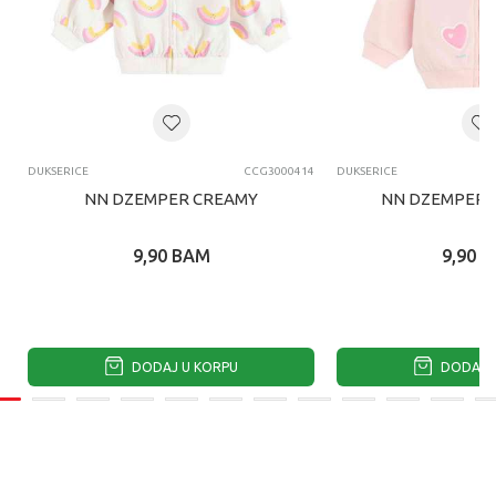
DUKSERICE
CCG3000414
DUKSERICE
NN DZEMPER CREAMY
NN DZEMPER L
9,90
BAM
9,90
B
DODAJ U KORPU
DODAJ U