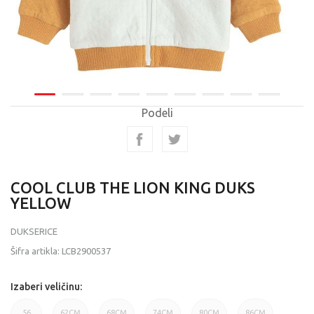
Podeli
COOL CLUB THE LION KING DUKS
YELLOW
DUKSERICE
Šifra artikla:
LCB2900537
Izaberi veličinu:
56
62CM
68CM
74CM
80CM
86CM