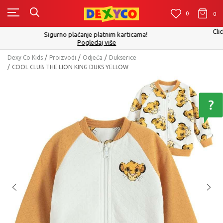
0
0
0
Click&Collect - Platite karticom Online i preuzmite u prodavnici po
izboru
Pogledaj više
Dexy Co Kids
Proizvodi
Odjeća
Dukserice
COOL CLUB THE LION KING DUKS YELLOW