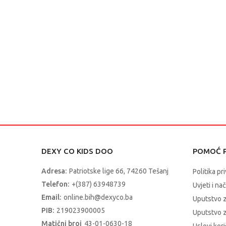
DEXY CO KIDS DOO
POMOĆ P
Adresa:
Patriotske lige 66, 74260 Tešanj
Politika pr
Telefon:
+(387) 63948739
Uvjeti i na
Email:
online.bih@dexyco.ba
Uputstvo 
PIB:
219023900005
Uputstvo z
Matični broj
43-01-0630-18