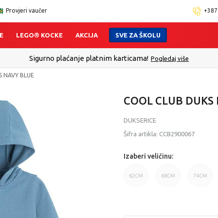
Provjeri vaučer
+387
E
LEGO® KOCKE
AKCIJA
SVE ZA ŠKOLU
Sigurno plaćanje platnim karticama!
Pogledaj više
S NAVY BLUE
COOL CLUB DUKS
DUKSERICE
Šifra artikla:
CCB2900067
Izaberi veličinu:
62CM
68CM
74CM