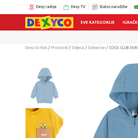
Dexy radnje
Dexy TV
Status narudžbe
SVE KATEGORIJE
IGRAČK
Dexy Co Kids
Proizvodi
Odjeća
Dukserice
COOL CLUB DUK