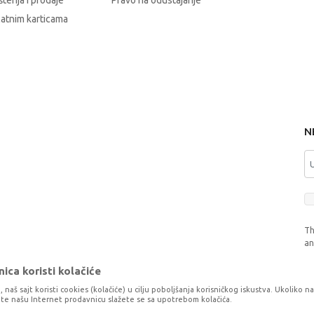
štenja i prodaje
Pravo na odustajanje
latnim karticama
N
Th
a
ica koristi kolačiće
, naš sajt koristi cookies (kolačiće) u cilju poboljšanja korisničkog iskustva. Ukoliko n
tite našu Internet prodavnicu slažete se sa upotrebom kolačića.