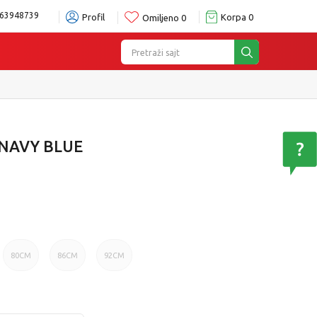
63948739
Profil
Korpa
0
Omiljeno
0
Pretraži sajt
 NAVY BLUE
80CM
86CM
92CM