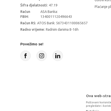
Uslovi kori
Šifra djelatnosti:
47.19
Plaćanje p
Račun
ASA Banka:
FBIH:
1340011120496643
Račun RS:
ATOS Bank: 5673431100065657
Radno vrijeme:
Radnim danima 8-16h
Povežimo se!
Ova web-stran
Poštovani korisniče
pregledate i koris