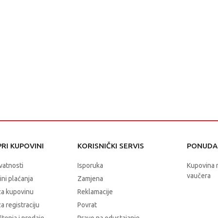
RI KUPOVINI
KORISNIČKI SERVIS
PONUDA 
ivatnosti
Isporuka
Kupovina 
vaučera
čini plaćanja
Zamjena
za kupovinu
Reklamacije
a registraciju
Povrat