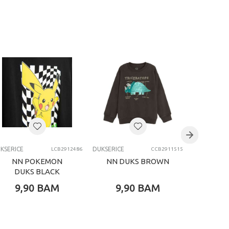
KSERICE
DUKSERICE
DUKSERICE
LCB2912486
CCB2911515
NN POKEMON
NN DUKS BROWN
NN 
DUKS BLACK
9,90
BAM
9,90
BAM
9,