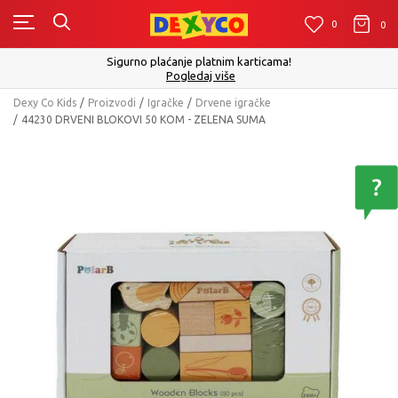
0
0
0
Click&Collect - Platite karti
aćanje platnim karticama!
Pogledaj više
Dexy Co Kids
Proizvodi
Igračke
Drvene igračke
44230 DRVENI BLOKOVI 50 KOM - ZELENA SUMA