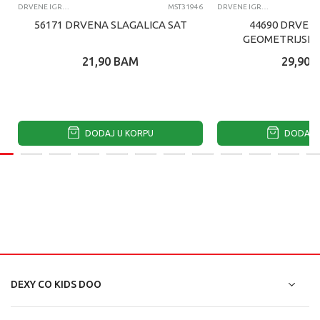
DRVENE IGRAČKE
MST31946
DRVENE IGRAČKE
56171 DRVENA SLAGALICA SAT
44690 DRVENI
GEOMETRIJSKI
21,90
BAM
29,90
DODAJ U KORPU
DODAJ U
DEXY CO KIDS DOO