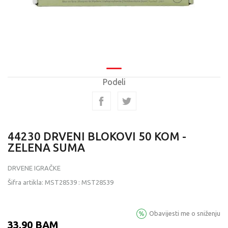
Podeli
44230 DRVENI BLOKOVI 50 KOM -
ZELENA SUMA
DRVENE IGRAČKE
Šifra artikla:
MST28539
:
MST28539
Obavijesti me o sniženju
33,90
BAM