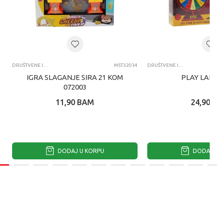
DRUŠTVENE IGRE
MST32034
DRUŠTVENE IGRE
IGRA SLAGANJE SIRA 21 KOM
PLAY LAND
072003
11,90
BAM
24,90
DODAJ U KORPU
DODAJ U