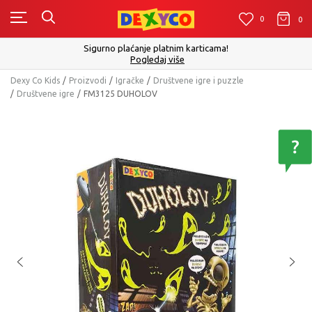
0
0
0
Sigurno plaćanje platnim karticama!
Pogledaj više
Dexy Co Kids
Proizvodi
Igračke
Društvene igre i puzzle
Društvene igre
FM3125 DUHOLOV