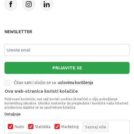
NEWSLETTER
PRIJAVITE SE
Čitao sam i složio se sa
uslovima korištenja
Ova web-stranica koristi kolačiće
This site is protected by reCAPTCHA and the Google
Privacy Policy
and
Poštovani korisniče, naš sajt koristi cookies (kolačiće) u cilju poboljšanja
Terms of Service
apply.
korisničkog iskustva. Ukoliko nastavite da pregledate i koristite našu Internet
prodavnicu slažete se sa upotrebom kolačića.
Detaljnije
FM3125 DUHOLOV
DRUŠTVENE IGRE
Nužni
Statistika
Marketing
Saznaj više