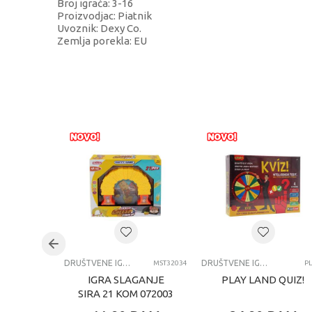
Broj igrača: 3-16
Proizvodjac: Piatnik
Uvoznik: Dexy Co.
Zemlja porekla: EU
KARAKTERISTIKA
Kategorija
Težina specifikacija
Pol
Uzrast
Brend
Kategorija
DRUŠTVENE IGRE
DRUŠTVENE IGRE
MST32034
P
IGRA SLAGANJE
PLAY LAND QUIZ!
SIRA 21 KOM 072003