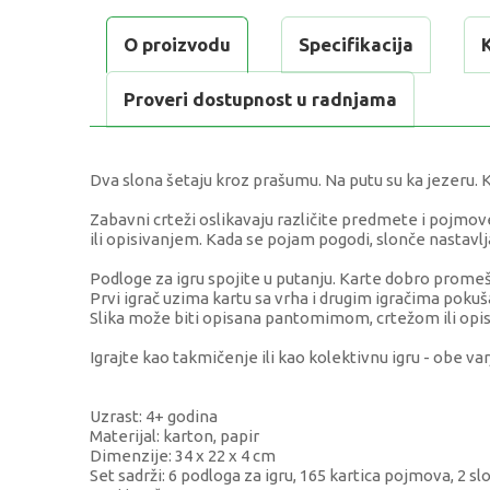
O proizvodu
Specifikacija
Proveri dostupnost u radnjama
Dva slona šetaju kroz prašumu. Na putu su ka jezeru. Koj
Zabavni crteži oslikavaju različite predmete i pojm
ili opisivanjem. Kada se pojam pogodi, slonče nastavlj
Podloge za igru spojite u putanju. Karte dobro promešaj
Prvi igrač uzima kartu sa vrha i drugim igračima pokuš
Slika može biti opisana pantomimom, crtežom ili opi
Igrajte kao takmičenje ili kao kolektivnu igru - obe v
Uzrast: 4+ godina
Materijal: karton, papir
Dimenzije: 34 x 22 x 4 cm
Set sadrži: 6 podloga za igru, 165 kartica pojmova, 2 s