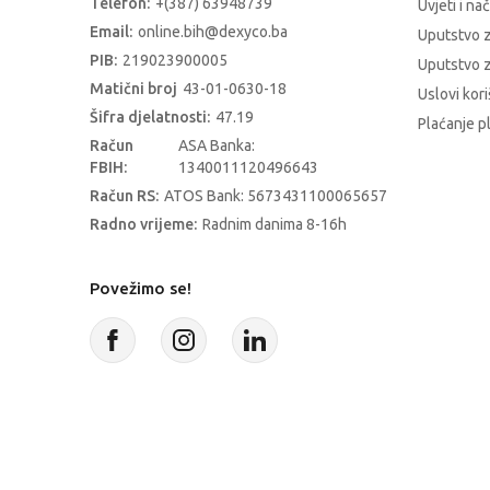
Telefon:
+(387) 63948739
Uvjeti i na
Email:
online.bih@dexyco.ba
Uputstvo 
PIB:
219023900005
Uputstvo z
Matični broj
43-01-0630-18
Uslovi kori
Šifra djelatnosti:
47.19
Plaćanje p
Račun
ASA Banka:
FBIH:
1340011120496643
Račun RS:
ATOS Bank: 5673431100065657
Radno vrijeme:
Radnim danima 8-16h
Povežimo se!