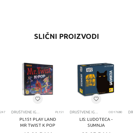
VRIJEDNOST
SLIČNI PROIZVODI
Društvene igre
0 kg
Univerzalno
8+ G
Piatnik igre
DRUŠTVENE IGRE
DRUŠTVENE IGRE
DRUŠTVENE IGRE
L247
PL151
OD17680
PL151 PLAY LAND
LIS: LUDOTECA -
MR TWIST K POP
SUMNJA
DRUŠTVENA IGRA