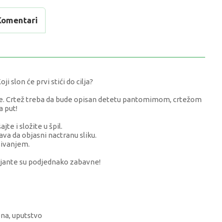
Komentari
i slon će prvi stići do cilja?
ove. Crtež treba da bude opisan detetu pantomimom, crtežom
a put!
te i složite u špil.
ava da objasni nactranu sliku.
sivanjem.
arjante su podjednako zabavne!
lona, uputstvo