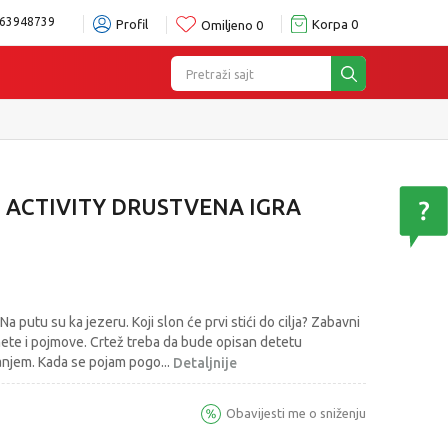
63948739
Profil
Korpa
0
Omiljeno
0
Pretraži sajt
I ACTIVITY DRUSTVENA IGRA
a putu su ka jezeru. Koji slon će prvi stići do cilja? Zabavni
dmete i pojmove. Crtež treba da bude opisan detetu
anjem. Kada se pojam pogo
...
Detaljnije
Obavijesti me o sniženju