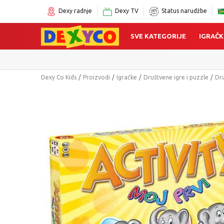
Dexy radnje
Dexy TV
Status narudžbe
SVE KATEGORIJE
IGRAČK
Sigur
Dexy Co Kids
Proizvodi
Igračke
Društvene igre i puzzle
Dru