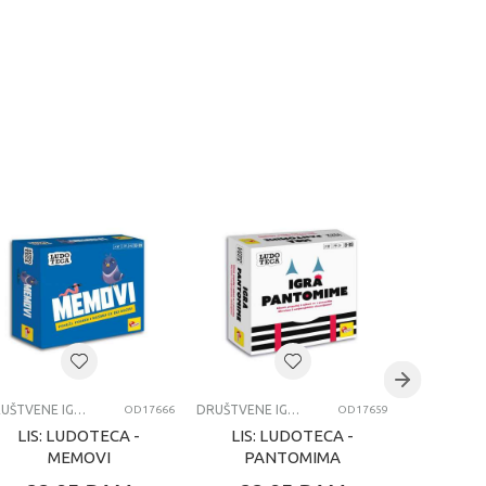
DRUŠTVENE IGRE
DRUŠTVENE IGRE
OD17666
OD17659
LIS: LUDOTECA -
LIS: LUDOTECA -
LIS:
MEMOVI
PANTOMIMA
EXPLO