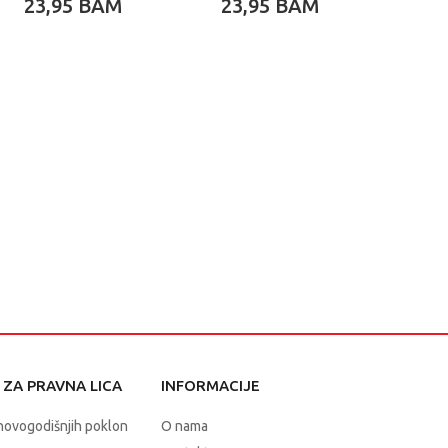
23,95
BAM
23,95
BAM
109
ZA PRAVNA LICA
INFORMACIJE
novogodišnjih poklon
O nama