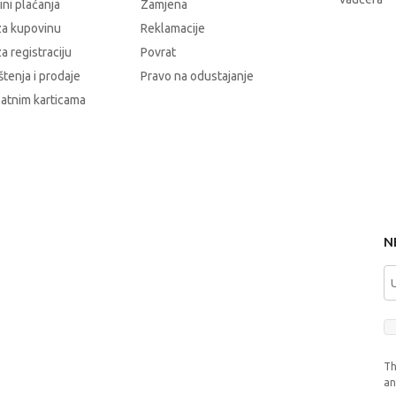
čini plaćanja
Zamjena
za kupovinu
Reklamacije
a registraciju
Povrat
štenja i prodaje
Pravo na odustajanje
latnim karticama
N
Th
a