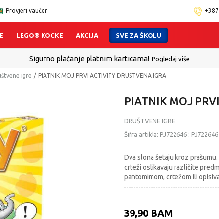
Provjeri vaučer
+387
E
LEGO® KOCKE
AKCIJA
SVE ZA ŠKOLU
no plaćanje platnim karticama!
Pogledaj više
štvene igre
PIATNIK MOJ PRVI ACTIVITY DRUSTVENA IGRA
PIATNIK MOJ PRV
DRUŠTVENE IGRE
Šifra artikla:
PJ722646
:
PJ722646
Dva slona šetaju kroz prašumu. N
crteži oslikavaju različite pre
pantomimom, crtežom ili opisiv
39,90
BAM