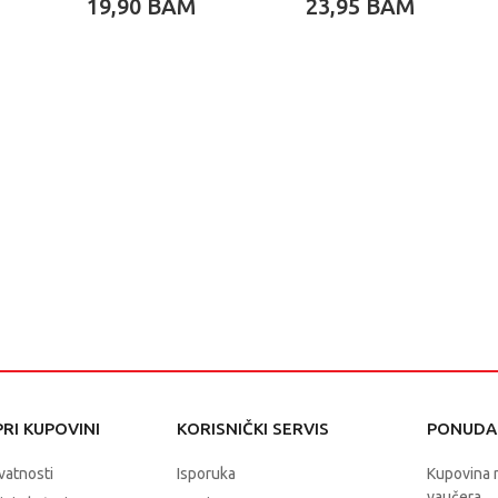
19,90
BAM
23,95
BAM
SRB
RI KUPOVINI
KORISNIČKI SERVIS
PONUDA 
ivatnosti
Isporuka
Kupovina 
vaučera