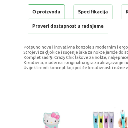
O proizvodu
Specifikacija
Proveri dostupnost u radnjama
Potpuno nova i inovativna konzola s modernim i ergo
Strojevi za çljokice i suçenje laka za nokte jamźe dois
Komplet sadr§i Crazy Chic lakove za nokte, naljepnice 
Kreativna, moderna i originalna igra za ukraçavanje no
Uvijek trendi koncept koji potiźe kreativnost i ruźne 
KARAKTERISTIKA
Kategorija
Težina specifikacija
Pol