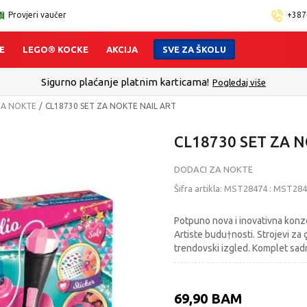
Provjeri vaučer
+387
E
LEGO® KOCKE
AKCIJA
SVE ZA ŠKOLU
Sigurno plaćanje platnim karticama!
Pogledaj više
ZA NOKTE
CL18730 SET ZA NOKTE NAIL ART
CL18730 SET ZA 
DODACI ZA NOKTE
Šifra artikla:
MST28474
:
MST284
Potpuno nova i inovativna konz
Artiste budu†nosti. Strojevi za 
trendovski izgled. Komplet sadr
69,90
BAM