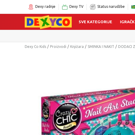
Dexy radnje
Dexy TV
Status narudžbe
SVE KATEGORIJE
IGRAČK
Dexy Co Kids
Proizvodi
Knjižara
SMINKA I NAKIT
DODACI 