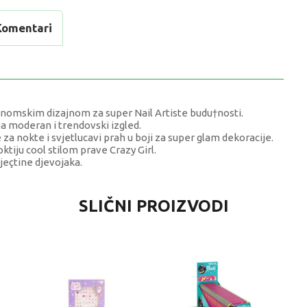
Komentari
nomskim dizajnom za super Nail Artiste budu†nosti.
ta moderan i trendovski izgled.
za nokte i svjetlucavi prah u boji za super glam dekoracije.
ktiju cool stilom prave Crazy Girl.
vjeçtine djevojaka.
VRIJEDNOST
SLIČNI PROIZVODI
DODACI ZA NOKTE
0 kg
Djevojčice