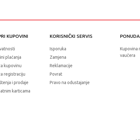
RI KUPOVINI
KORISNIČKI SERVIS
PONUDA 
ivatnosti
Isporuka
Kupovina 
vaučera
čini plaćanja
Zamjena
za kupovinu
Reklamacije
a registraciju
Povrat
štenja i prodaje
Pravo na odustajanje
latnim karticama