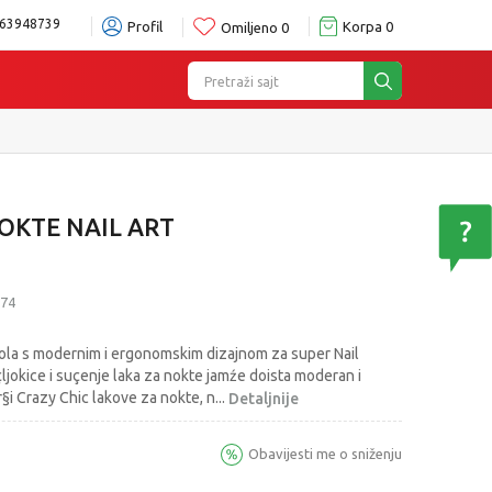
63948739
Profil
Korpa
0
Omiljeno
0
Pretraži sajt
NOKTE NAIL ART
74
ola s modernim i ergonomskim dizajnom za super Nail
çljokice i suçenje laka za nokte jamźe doista moderan i
§i Crazy Chic lakove za nokte, n
...
Detaljnije
Obavijesti me o sniženju