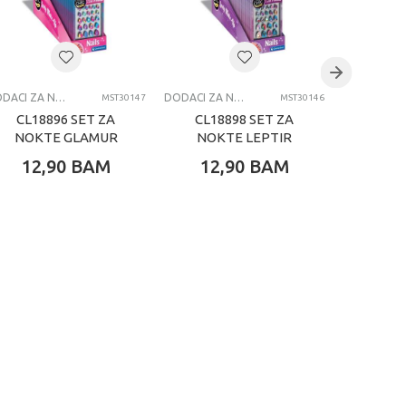
DODACI ZA NOKTE
DODACI ZA NOKTE
MST30147
MST30146
CL18896 SET ZA
CL18898 SET ZA
CL18
NOKTE GLAMUR
NOKTE LEPTIR
NOKTE
12,90
BAM
12,90
BAM
12,