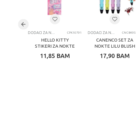
Uzrast
Brend
Kategorija
DODACI ZA NOKTE
DODACI ZA NOKTE
CPK10791
CNC8495
HELLO KITTY
CANENCO SET ZA
STIKERI ZA NOKTE
NOKTE LILU BLUSH
11,85
BAM
17,90
BAM