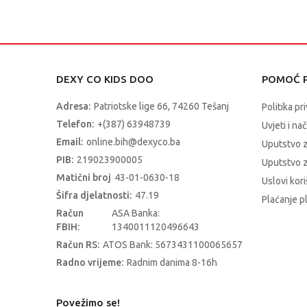
DEXY CO KIDS DOO
POMOĆ P
Adresa:
Patriotske lige 66, 74260 Tešanj
Politika pr
Telefon:
+(387) 63948739
Uvjeti i na
Email:
online.bih@dexyco.ba
Uputstvo 
PIB:
219023900005
Uputstvo z
Matični broj
43-01-0630-18
Uslovi kori
Šifra djelatnosti:
47.19
Plaćanje p
Račun
ASA Banka:
FBIH:
1340011120496643
Račun RS:
ATOS Bank: 5673431100065657
Radno vrijeme:
Radnim danima 8-16h
Povežimo se!