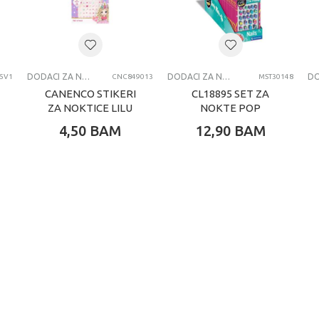
8+ G
Crazy Chic
DODACI ZA NOKTE
DODACI ZA NOKTE
DODACI ZA NOKTE
5V1
CNC849013
MST30148
CANENCO STIKERI
CL18895 SET ZA
ZA NOKTICE LILU
NOKTE POP
BLUSH
4,50
BAM
12,90
BAM