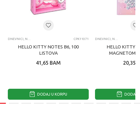
DNEVNICI, NOTESI, AGENDE
CPK11071
DNEVNICI, NOTESI, AGENDE
HELLO KITTY NOTES B6, 100
HELLO KITTY N
LISTOVA
MAGNETOM, 8
41,65
BAM
20,35
DODAJ U KORPU
DODAJ U