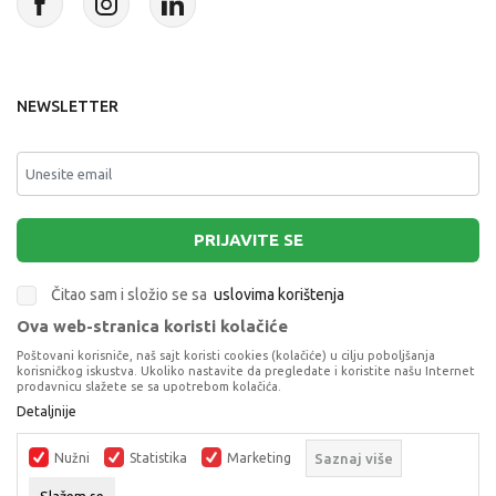
NEWSLETTER
PRIJAVITE SE
Čitao sam i složio se sa
uslovima korištenja
Ova web-stranica koristi kolačiće
This site is protected by reCAPTCHA and the Google
Privacy Policy
and
Poštovani korisniče, naš sajt koristi cookies (kolačiće) u cilju poboljšanja
Terms of Service
apply.
korisničkog iskustva. Ukoliko nastavite da pregledate i koristite našu Internet
prodavnicu slažete se sa upotrebom kolačića.
Detaljnije
STITCH NOTES SA SPIRALOM
DNEVNICI, NOTESI, AGENDE
Nužni
Statistika
Marketing
Saznaj više