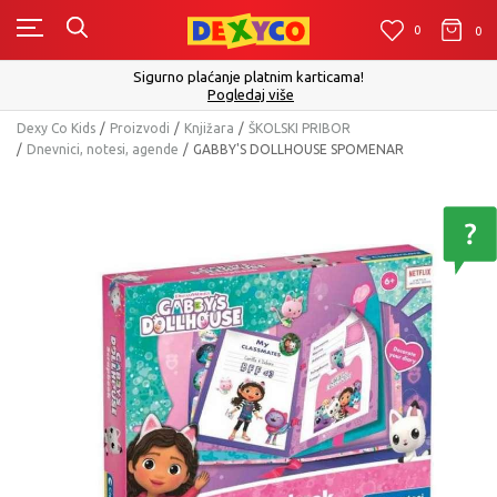
0
0
0
Click&Collect - Platite karticom Online i preuzmite u pro
izboru
Pogledaj više
Dexy Co Kids
Proizvodi
Knjižara
ŠKOLSKI PRIBOR
Dnevnici, notesi, agende
GABBY'S DOLLHOUSE SPOMENAR