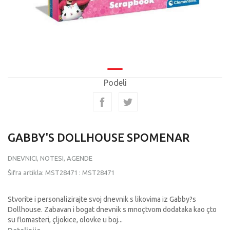
Podeli
GABBY'S DOLLHOUSE SPOMENAR
DNEVNICI, NOTESI, AGENDE
Šifra artikla:
MST28471
:
MST28471
Stvorite i personalizirajte svoj dnevnik s likovima iz Gabby?s
Dollhouse. Zabavan i bogat dnevnik s mnoçtvom dodataka kao çto
su flomasteri, çljokice, olovke u boj
...