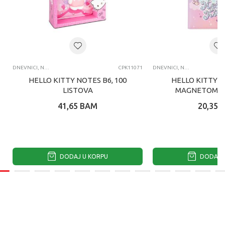
DNEVNICI, NOTESI, AGENDE
CPK11071
DNEVNICI, NOTESI, AGENDE
HELLO KITTY NOTES B6, 100
HELLO KITTY N
LISTOVA
MAGNETOM, 8
41,65
BAM
20,35
DODAJ U KORPU
DODAJ U