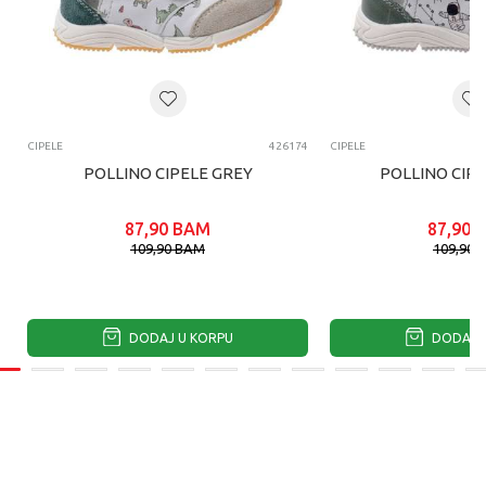
CIPELE
426174
CIPELE
POLLINO CIPELE GREY
POLLINO CIP
87,90
BAM
87,90
109,90
BAM
109,90
DODAJ U KORPU
DODAJ U