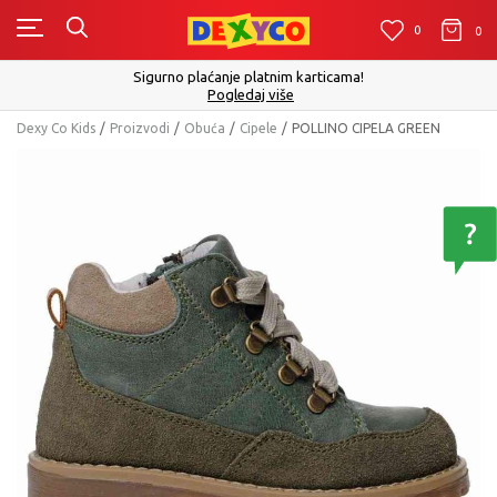
0
0
0
Sigurno plaćanje platnim karticama!
Pogledaj više
Dexy Co Kids
Proizvodi
Obuća
Cipele
POLLINO CIPELA GREEN