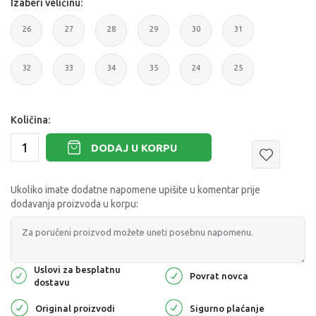
Izaberi veličinu:
26
27
28
29
30
31
32
33
34
35
24
25
Količina:
DODAJ U KORPU
Ukoliko imate dodatne napomene upišite u komentar prije
dodavanja proizvoda u korpu:
Uslovi za besplatnu
Povrat novca
dostavu
Original proizvodi
Sigurno plaćanje