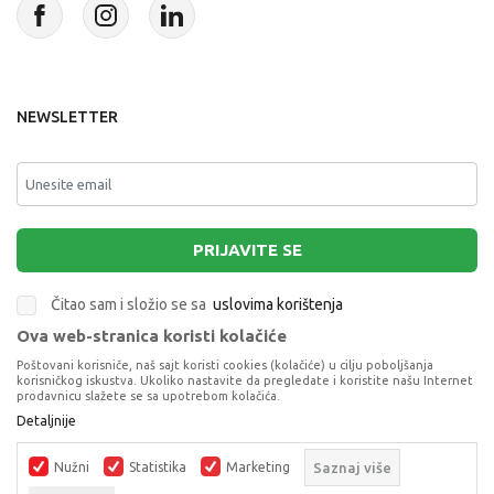
NEWSLETTER
PRIJAVITE SE
Čitao sam i složio se sa
uslovima korištenja
Ova web-stranica koristi kolačiće
This site is protected by reCAPTCHA and the Google
Privacy Policy
and
Poštovani korisniče, naš sajt koristi cookies (kolačiće) u cilju poboljšanja
Terms of Service
apply.
korisničkog iskustva. Ukoliko nastavite da pregledate i koristite našu Internet
prodavnicu slažete se sa upotrebom kolačića.
Detaljnije
Nužni
Statistika
Marketing
Saznaj više