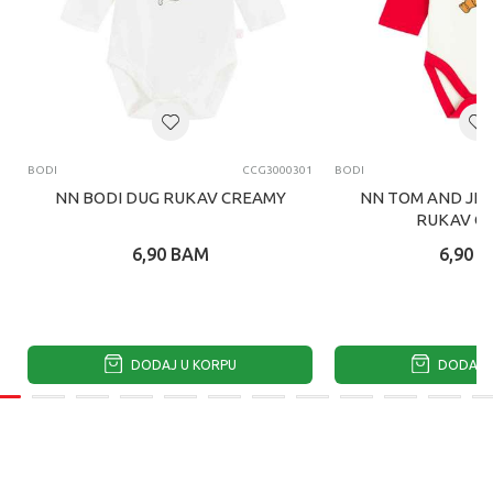
BODI
CCG3000301
BODI
NN BODI DUG RUKAV CREAMY
NN TOM AND JER
RUKAV C
6,90
BAM
6,90
B
DODAJ U KORPU
DODAJ U