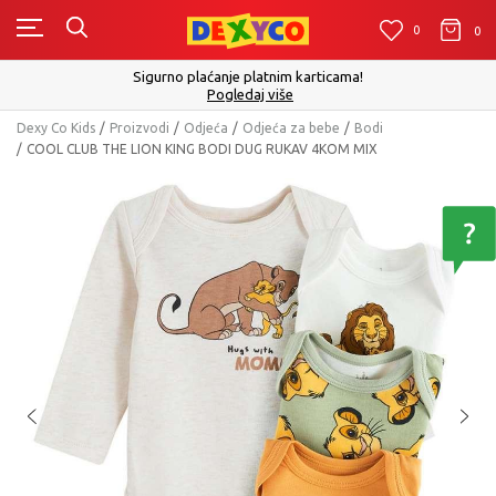
0
0
0
Sigurno plaćanje platnim karticama!
Pogledaj više
Dexy Co Kids
Proizvodi
Odjeća
Odjeća za bebe
Bodi
COOL CLUB THE LION KING BODI DUG RUKAV 4KOM MIX