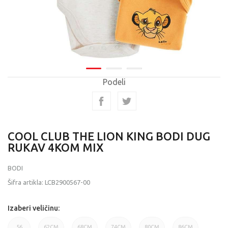
Podeli
COOL CLUB THE LION KING BODI DUG
RUKAV 4KOM MIX
BODI
Šifra artikla:
LCB2900567-00
Izaberi veličinu:
56
62CM
68CM
74CM
80CM
86CM