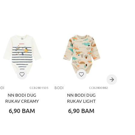
DI
BODI
BODI
CCB2801505
CCB2800882
NN BODI DUG
NN BODI DUG
NN 
RUKAV CREAMY
RUKAV LIGHT
RUKAV
MARITIME
BEIGE BOTANIC
DRE
6,90
BAM
6,90
BAM
6,