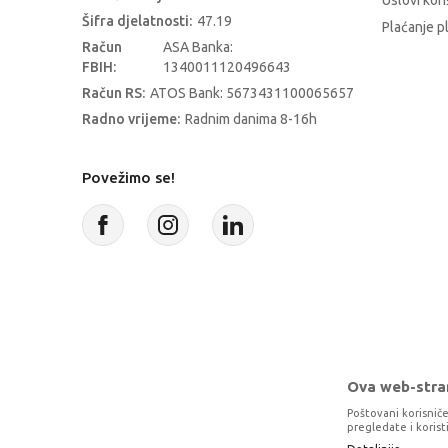
Uslovi kori
Šifra djelatnosti:
47.19
Plaćanje p
Račun
ASA Banka:
FBIH:
1340011120496643
Račun RS:
ATOS Bank: 5673431100065657
Radno vrijeme:
Radnim danima 8-16h
Povežimo se!
Ova web-stran
Poštovani korisniče
pregledate i koris