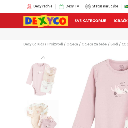
Dexy radnje
Dexy TV
Status narudžbe
SVE KATEGORIJE
IGRAČK
Dexy Co Kids
Proizvodi
Odjeća
Odjeća za bebe
Bodi
COO