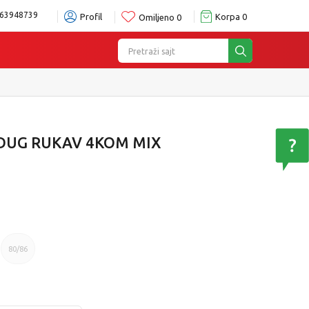
63948739
Profil
Korpa
0
Omiljeno
0
Pretraži sajt
 DUG RUKAV 4KOM MIX
80/86