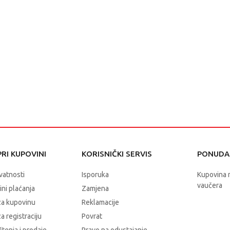
RI KUPOVINI
KORISNIČKI SERVIS
PONUDA 
ivatnosti
Isporuka
Kupovina 
vaučera
čini plaćanja
Zamjena
za kupovinu
Reklamacije
a registraciju
Povrat