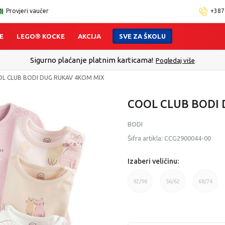
Provjeri vaučer
+387
E
LEGO® KOCKE
AKCIJA
SVE ZA ŠKOLU
Sigurno plaćanje platnim karticama!
Pogledaj više
L CLUB BODI DUG RUKAV 4KOM MIX
COOL CLUB BODI
BODI
Šifra artikla:
CCG2900044-00
Izaberi veličinu:
92/98
56/62
68/74