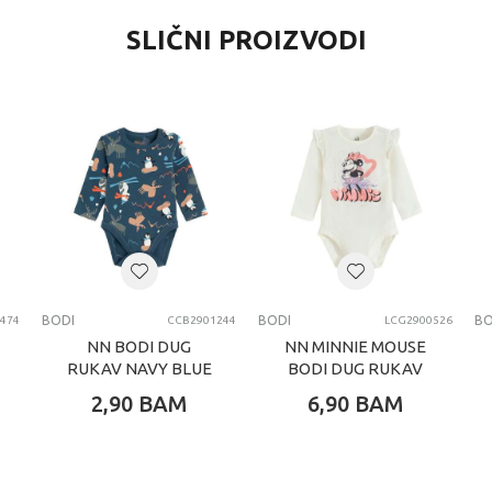
SLIČNI PROIZVODI
BODI
BODI
BO
474
CCB2901244
LCG2900526
NN BODI DUG
NN MINNIE MOUSE
RUKAV NAVY BLUE
BODI DUG RUKAV
CREAMY
2,90
BAM
6,90
BAM