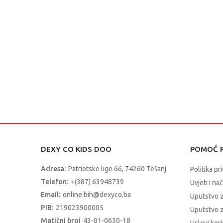
DEXY CO KIDS DOO
POMOĆ P
Adresa:
Patriotske lige 66, 74260 Tešanj
Politika pr
Telefon:
+(387) 63948739
Uvjeti i na
Email:
online.bih@dexyco.ba
Uputstvo 
PIB:
219023900005
Uputstvo z
Matični broj
43-01-0630-18