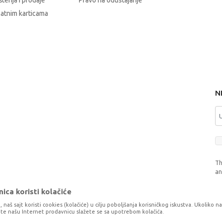
štenja i prodaje
Pravo na odustajanje
latnim karticama
N
Th
a
ica koristi kolačiće
, naš sajt koristi cookies (kolačiće) u cilju poboljšanja korisničkog iskustva. Ukoliko n
tite našu Internet prodavnicu slažete se sa upotrebom kolačića.