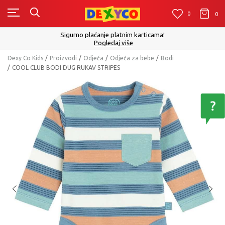
0
0
0
Click&Collect - Platite karticom Online i preuzmite u prodavnic
izboru
Pogledaj više
Dexy Co Kids
Proizvodi
Odjeća
Odjeća za bebe
Bodi
COOL CLUB BODI DUG RUKAV STRIPES