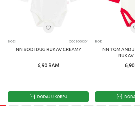
BODI
CCG3000301
BODI
NN BODI DUG RUKAV CREAMY
NN TOM AND JER
RUKAV C
6,90
BAM
6,90
B
DODAJ U KORPU
DODAJ U