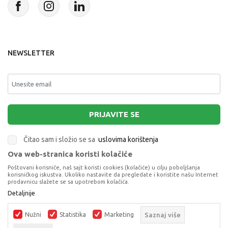
NEWSLETTER
PRIJAVITE SE
Čitao sam i složio se sa
uslovima korištenja
Ova web-stranica koristi kolačiće
This site is protected by reCAPTCHA and the Google
Privacy Policy
and
Poštovani korisniče, naš sajt koristi cookies (kolačiće) u cilju poboljšanja
Terms of Service
apply.
korisničkog iskustva. Ukoliko nastavite da pregledate i koristite našu Internet
prodavnicu slažete se sa upotrebom kolačića.
Detaljnije
Nužni
Statistika
Marketing
Saznaj više