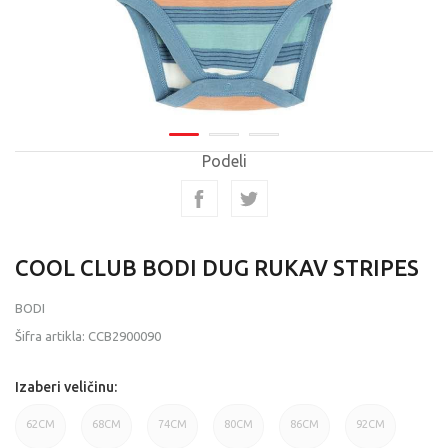
Podeli
COOL CLUB BODI DUG RUKAV STRIPES
BODI
Šifra artikla:
CCB2900090
Izaberi veličinu:
62CM
68CM
74CM
80CM
86CM
92CM