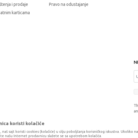
štenja i prodaje
Pravo na odustajanje
latnim karticama
N
Th
a
ica koristi kolačiće
, naš sajt koristi cookies (kolačiće) u cilju poboljšanja korisničkog iskustva. Ukoliko n
tite našu Internet prodavnicu slažete se sa upotrebom kolačića.