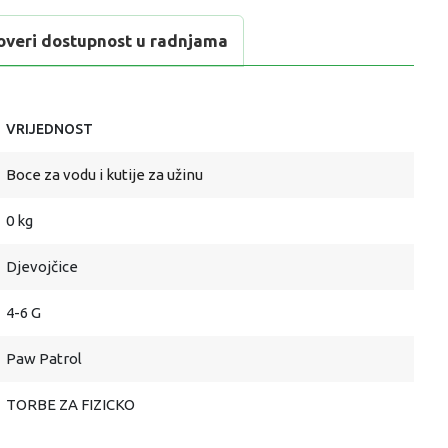
overi dostupnost u radnjama
VRIJEDNOST
Boce za vodu i kutije za užinu
0 kg
Djevojčice
4-6 G
Paw Patrol
TORBE ZA FIZICKO