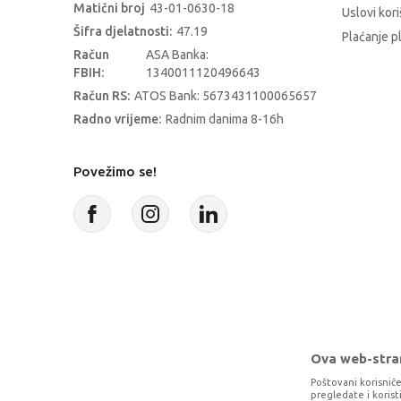
Matični broj
43-01-0630-18
Uslovi kori
Šifra djelatnosti:
47.19
Plaćanje p
Račun
ASA Banka:
FBIH:
1340011120496643
Račun RS:
ATOS Bank: 5673431100065657
Radno vrijeme:
Radnim danima 8-16h
Povežimo se!
Ova web-stran
Poštovani korisniče
pregledate i koris