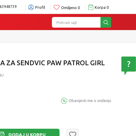
63948739
Profil
Korpa
0
Omiljeno
0
Pretraži sajt
o Vašem izboru
Pogledaj više
JA ZA SENDVIC PAW PATROL GIRL
NU
Obavijesti me o sniženju
DODAJ U KORPU