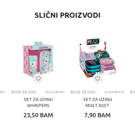
SLIČNI PROIZVODI
BOCE ZA VODU I KUTIJE ZA UŽINU
BOCE ZA VODU I KUTIJE ZA UŽINU
901
MGL0587561
MGL0587525
SET ZA UZINU
SET ZA UZINU
WHISPERS
MUST ASST
23,50
BAM
7,90
BAM