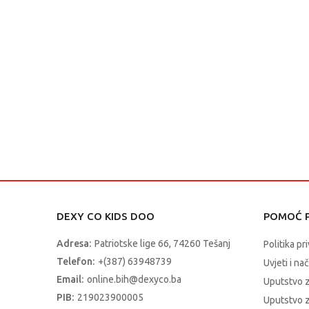
DEXY CO KIDS DOO
POMOĆ P
Adresa:
Patriotske lige 66, 74260 Tešanj
Politika pr
Telefon:
+(387) 63948739
Uvjeti i na
Email:
online.bih@dexyco.ba
Uputstvo 
PIB:
219023900005
Uputstvo z