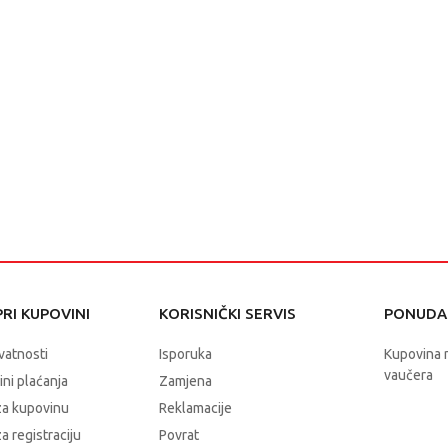
RI KUPOVINI
KORISNIČKI SERVIS
PONUDA 
ivatnosti
Isporuka
Kupovina 
vaučera
čini plaćanja
Zamjena
za kupovinu
Reklamacije
a registraciju
Povrat