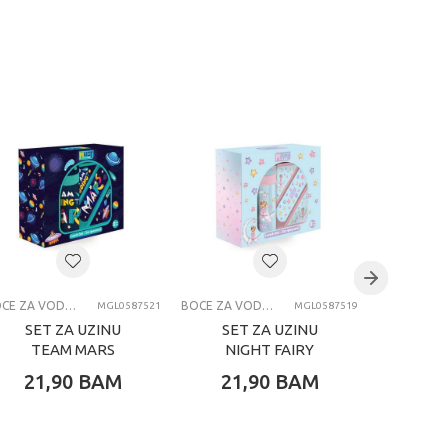
BOCE ZA VODU I KUTIJE ZA UŽINU
BOCE ZA VODU I KUTIJE ZA UŽINU
MGL0587521
MGL0587519
SET ZA UZINU
SET ZA UZINU
SET
TEAM MARS
NIGHT FAIRY
NEVE
21,90
BAM
21,90
BAM
23,