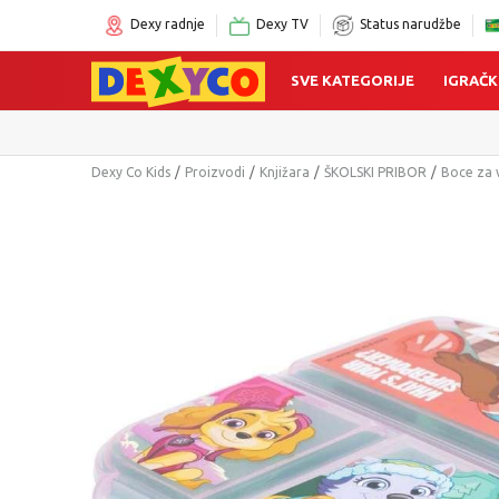
Dexy radnje
Dexy TV
Status narudžbe
SVE KATEGORIJE
IGRAČK
C
Dexy Co Kids
Proizvodi
Knjižara
ŠKOLSKI PRIBOR
Boce za v