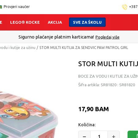
Provjeri vaučer
+387
E
LEGO® KOCKE
AKCIJA
SVE ZA ŠKOLU
lick&Collect - Platite karticom Online i preuzmite u prodavnici p
odu i kutije za užinu
STOR MULTI KUTIJA ZA SENDVIC PAW PATROL GIRL
STOR MULTI KUTI
BOCE ZA VODU I KUTIJE ZA UŽI
Šifra artikla:
SR81820
:
SR81820
17,90
BAM
Količina: