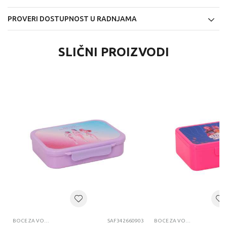
PROVERI DOSTUPNOST U RADNJAMA
SLIČNI PROIZVODI
BOCE ZA VODU I KUTIJE ZA UŽINU
SAF342660903
BOCE ZA VODU I KUTIJE ZA UŽINU