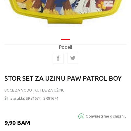
Podeli
STOR SET ZA UZINU PAW PATROL BOY
BOCE ZA VODU I KUTIJE ZA UŽINU
Šifra artikla:
SR81674
:
SR81674
Obavijesti me o sniženju
9,90
BAM