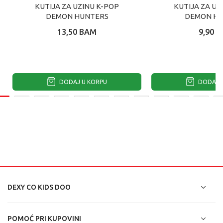
KUTIJA ZA UZINU K-POP
KUTIJA ZA UZ
DEMON HUNTERS
DEMON H
13,50
BAM
9,90
B
DODAJ U KORPU
DODAJ U
DEXY CO KIDS DOO
POMOĆ PRI KUPOVINI