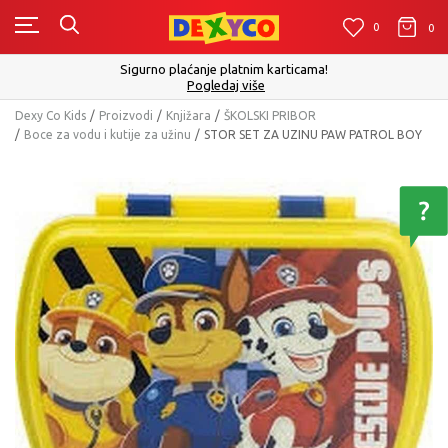
0
0
0
Sigurno plaćanje platnim karticama!
Pogledaj više
Dexy Co Kids
Proizvodi
Knjižara
ŠKOLSKI PRIBOR
Boce za vodu i kutije za užinu
STOR SET ZA UZINU PAW PATROL BOY