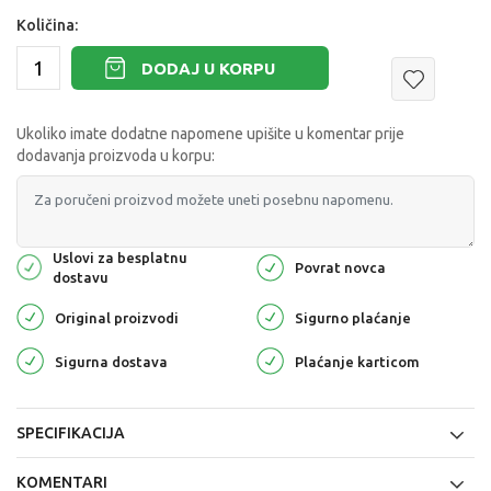
Količina:
DODAJ U KORPU
Ukoliko imate dodatne napomene upišite u komentar prije
dodavanja proizvoda u korpu:
Uslovi za besplatnu
Povrat novca
dostavu
Original proizvodi
Sigurno plaćanje
Sigurna dostava
Plaćanje karticom
SPECIFIKACIJA
KOMENTARI