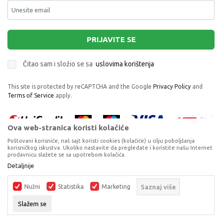
PRIJAVITE SE
Čitao sam i složio se sa
uslovima korištenja
This site is protected by reCAPTCHA and the Google
Privacy Policy
and
Terms of Service
apply.
Ova web-stranica koristi kolačiće
Poštovani korisniče, naš sajt koristi cookies (kolačiće) u cilju poboljšanja
korisničkog iskustva. Ukoliko nastavite da pregledate i koristite našu Internet
prodavnicu slažete se sa upotrebom kolačića.
Proizvode na sajtu nastojimo da opišemo što je preciznije moguće, ali ne
Detaljnije
možemo garantovati da su svi podaci i fotografije, navedeni u okrviru
proizvoda, u potpunosti kompletni i bez grešaka. Svi artikli prikazani na
Nužni
Statistika
Marketing
Saznaj više
sajtu su dio naše ponude, ali ne podrazumijeva da su dostupni u svakom
trenutku.
Slažem se
©2026
www.dexyco.ba
, Izrada
NB SOFT
. Sva prava zadržana.