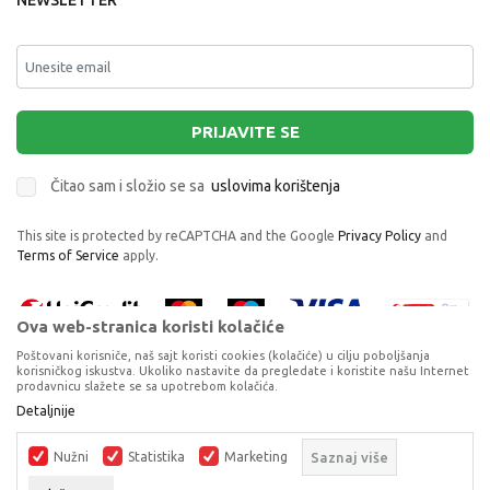
NEWSLETTER
PRIJAVITE SE
Čitao sam i složio se sa
uslovima korištenja
This site is protected by reCAPTCHA and the Google
Privacy Policy
and
Terms of Service
apply.
Ova web-stranica koristi kolačiće
Poštovani korisniče, naš sajt koristi cookies (kolačiće) u cilju poboljšanja
korisničkog iskustva. Ukoliko nastavite da pregledate i koristite našu Internet
prodavnicu slažete se sa upotrebom kolačića.
STOR URBAN KUTIJA ZA SENDVIC PAW
Proizvode na sajtu nastojimo da opišemo što je preciznije moguće, ali ne
Detaljnije
PATROL BOY
možemo garantovati da su svi podaci i fotografije, navedeni u okrviru
proizvoda, u potpunosti kompletni i bez grešaka. Svi artikli prikazani na
BOCE ZA VODU I KUTIJE ZA UŽINU
Nužni
Statistika
Marketing
Saznaj više
sajtu su dio naše ponude, ali ne podrazumijeva da su dostupni u svakom
trenutku.