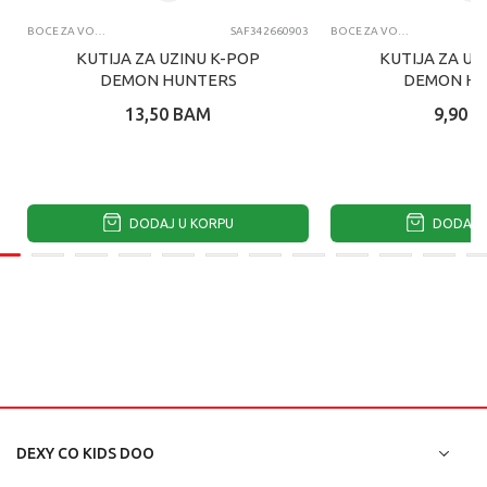
BOCE ZA VODU I KUTIJE ZA UŽINU
SAF342660903
BOCE ZA VODU I KUTIJE ZA UŽINU
KUTIJA ZA UZINU K-POP
KUTIJA ZA UZ
DEMON HUNTERS
DEMON H
13,50
BAM
9,90
B
DODAJ U KORPU
DODAJ U
DEXY CO KIDS DOO