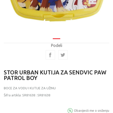
Podeli
STOR URBAN KUTIJA ZA SENDVIC PAW
PATROL BOY
BOCE ZA VODU I KUTIJE ZA UŽINU
Šifra artikla:
SR81638
:
SR81638
Obavijesti me o sniženju