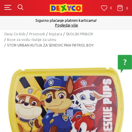
0
0
0
Sigurno plaćanje platnim karticama!
Pogledaj više
Dexy Co Kids
Proizvodi
Knjižara
ŠKOLSKI PRIBOR
Boce za vodu i kutije za užinu
STOR URBAN KUTIJA ZA SENDVIC PAW PATROL BOY