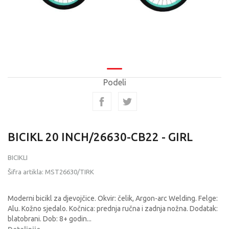
Podeli
BICIKL 20 INCH/26630-CB22 - GIRL
BICIKLI
Šifra artikla:
MST26630/TIRK
Moderni bicikl za djevojčice. Okvir: čelik, Argon-arc Welding. Felge:
Alu. Kožno sjedalo. Kočnica: prednja ručna i zadnja nožna. Dodatak:
blatobrani. Dob: 8+ godin
...