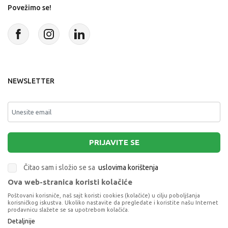
Povežimo se!
NEWSLETTER
PRIJAVITE SE
Čitao sam i složio se sa
uslovima korištenja
Ova web-stranica koristi kolačiće
This site is protected by reCAPTCHA and the Google
Privacy Policy
and
Poštovani korisniče, naš sajt koristi cookies (kolačiće) u cilju poboljšanja
Terms of Service
apply.
korisničkog iskustva. Ukoliko nastavite da pregledate i koristite našu Internet
prodavnicu slažete se sa upotrebom kolačića.
Detaljnije