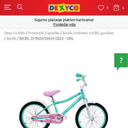
0
0
0
Sigurno plaćanje platnim karticama!
Pogledaj više
Dexy Co Kids
Proizvodi
Igračke
Bicikli, trotineti, tricikli, guralice
Bicikli
BICIKL 20 INCH/26630-CB22 - GIRL