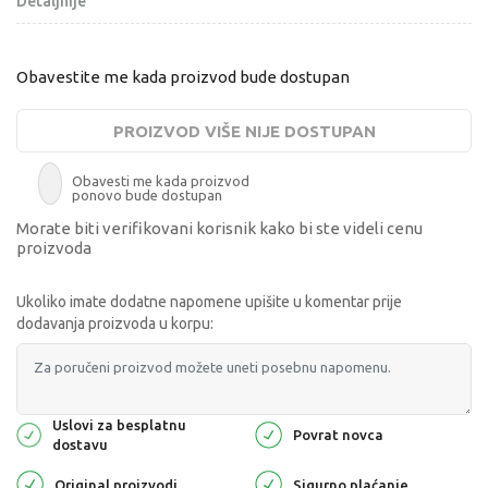
Detaljnije
Obavestite me kada proizvod bude dostupan
PROIZVOD VIŠE NIJE DOSTUPAN
Obavesti me kada proizvod
ponovo bude dostupan
Morate biti verifikovani korisnik kako bi ste videli cenu
proizvoda
Ukoliko imate dodatne napomene upišite u komentar prije
dodavanja proizvoda u korpu:
Uslovi za besplatnu
Povrat novca
dostavu
Original proizvodi
Sigurno plaćanje