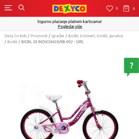
0
0
0
Sigurno plaćanje platnim karticama!
Pogledaj više
Dexy Co Kids
Proizvodi
Igračke
Bicikli, trotineti, tricikli, guralice
Bicikli
BICIKL 20 INCH/26630/KB-002 - GIRL