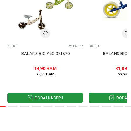
BICIKLI
MST32032
BICIKLI
BALANS BICIKLO 071570
BALANS BICIK
39,90
BAM
31,89
49,90
BAM
39,90
B
DODAJ U KORPU
DODAJ U