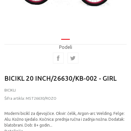
Podeli
BICIKL 20 INCH/26630/KB-002 - GIRL
BICIKLI
Šifra artikla:
MST26630/ROZO
Moderni bicikl za djevojčice. Okvir: čelik, Argon-arc Welding. Felge:
Alu. Kožno sjedalo. Kočnica: prednja ručna i zadnja nožna. Dodatak:
blatobrani. Dob: 8+ godin
...