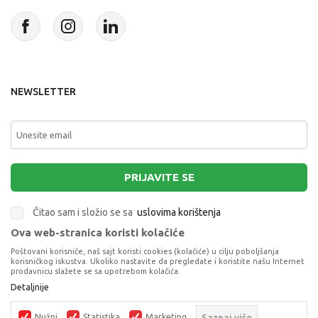
NEWSLETTER
PRIJAVITE SE
Čitao sam i složio se sa
uslovima korištenja
Ova web-stranica koristi kolačiće
This site is protected by reCAPTCHA and the Google
Privacy Policy
and
Poštovani korisniče, naš sajt koristi cookies (kolačiće) u cilju poboljšanja
Terms of Service
apply.
korisničkog iskustva. Ukoliko nastavite da pregledate i koristite našu Internet
prodavnicu slažete se sa upotrebom kolačića.
Detaljnije
Nužni
Statistika
Marketing
Saznaj više