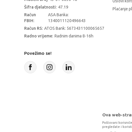
Uslovi kori
Šifra djelatnosti:
47.19
Plaćanje p
Račun
ASA Banka:
FBIH:
1340011120496643
Račun RS:
ATOS Bank: 5673431100065657
Radno vrijeme:
Radnim danima 8-16h
Povežimo se!
Ova web-stran
Poštovani korisniče
pregledate i koris