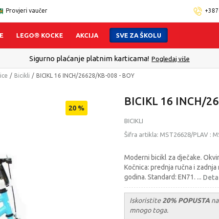
Provjeri vaučer
+387
E
LEGO® KOCKE
AKCIJA
SVE ZA ŠKOLU
Sigurno plaćanje platnim karticama!
Pogledaj više
lice
Bicikli
BICIKL 16 INCH/26628/KB-008 - BOY
BICIKL 16 INCH/2
20
%
BICIKLI
Šifra artikla:
MST26628/PLAV
:
M
Moderni bicikl za dječake. Okvir
Kočnica: prednja ručna i zadnja
godina. Standard: EN71.
...
Detal
Iskoristite
20% POPUSTA
na 
mnogo toga.