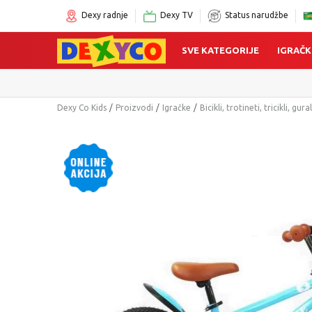
Dexy radnje
Dexy TV
Status narudžbe
SVE KATEGORIJE
IGRAČK
Dexy Co Kids
Proizvodi
Igračke
Bicikli, trotineti, tricikli, gura