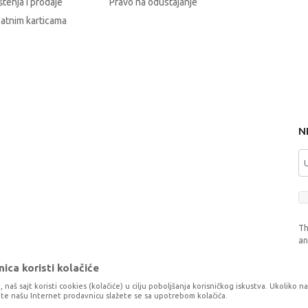
štenja i prodaje
Pravo na odustajanje
latnim karticama
N
Th
a
ica koristi kolačiće
, naš sajt koristi cookies (kolačiće) u cilju poboljšanja korisničkog iskustva. Ukoliko n
tite našu Internet prodavnicu slažete se sa upotrebom kolačića.