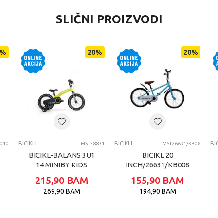
VRIJEDNOST
SLIČNI PROIZVODI
Bicikli
0 kg
%
20
%
20
%
Dječaci
4-6 G
Bicikli Master
BICIKLI
BICIKLI
BICIKLI
BIC
010
MST28831
MST26631/KB08
BICIKL-BALANS 3U1
BICIKL 20
14 MINIBY KIDS
INCH/26631/KB008
ZELENI CB-001
- BOY-PLAVA
215,90
BAM
155,90
BAM
673344
269,90
BAM
194,90
BAM