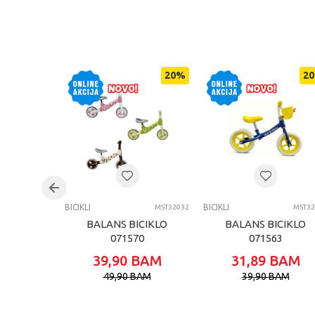
KARAKTERISTIKA
Kategorija
Težina specifikacija
20
%
20
Pol
Uzrast
Brend
Kategorija
BICIKLI
BICIKLI
MST32032
MST32
BALANS BICIKLO
BALANS BICIKLO
071570
071563
39,90
BAM
31,89
BAM
49,90
BAM
39,90
BAM