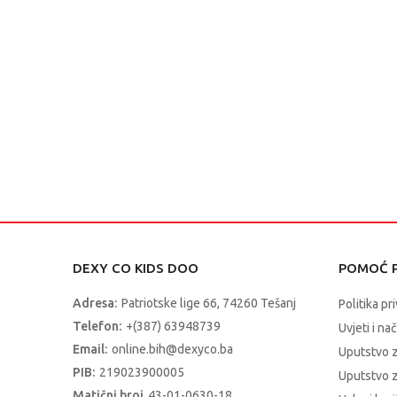
DEXY CO KIDS DOO
POMOĆ P
Adresa:
Patriotske lige 66, 74260 Tešanj
Politika pr
Telefon:
+(387) 63948739
Uvjeti i na
Email:
online.bih@dexyco.ba
Uputstvo 
PIB:
219023900005
Uputstvo z
Matični broj
43-01-0630-18