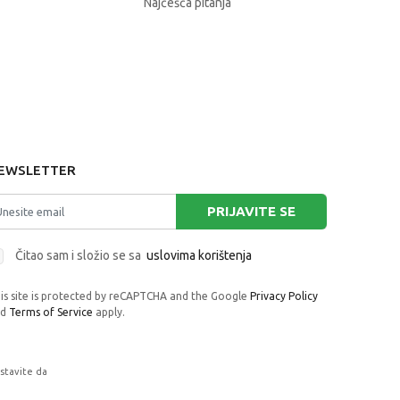
Najčešća pitanja
EWSLETTER
PRIJAVITE SE
Čitao sam i složio se sa
uslovima korištenja
is site is protected by reCAPTCHA and the Google
Privacy Policy
nd
Terms of Service
apply.
astavite da