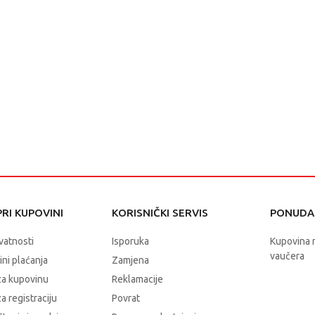
RI KUPOVINI
KORISNIČKI SERVIS
PONUDA 
ivatnosti
Isporuka
Kupovina 
vaučera
čini plaćanja
Zamjena
za kupovinu
Reklamacije
a registraciju
Povrat