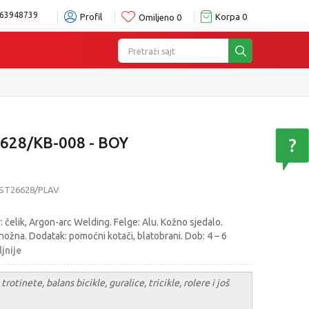
63948739
Profil
Korpa
0
Omiljeno
0
Pretraži sajt
6628/KB-008 - BOY
ST26628/PLAV
: čelik, Argon-arc Welding. Felge: Alu. Kožno sjedalo.
 nožna. Dodatak: pomoćni kotači, blatobrani. Dob: 4 – 6
jnije
trotinete, balans bicikle, guralice, tricikle, rolere i još