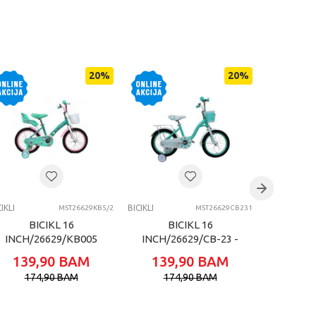
20
%
20
%
IKLI
BICIKLI
BICIKLI
MST26629KB5/2
MST26629CB231
BICIKL 16
BICIKL 16
B
INCH/26629/KB005
INCH/26629/CB-23 -
INCH/2
- GIRL-PINK
GIRL- ZELENO
GIRL-
139,90
BAM
139,90
BAM
139
ZELENA
BIJELA
174,90
BAM
174,90
BAM
17