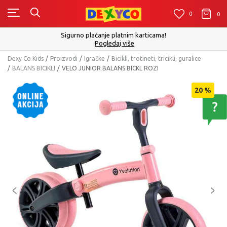
0
0
0
Sigurno plaćanje platnim karticama!
Pogledaj više
Dexy Co Kids
Proizvodi
Igračke
Bicikli, trotineti, tricikli, guralice
BALANS BICIKLI
VELO JUNIOR BALANS BICKL ROZI
20
%