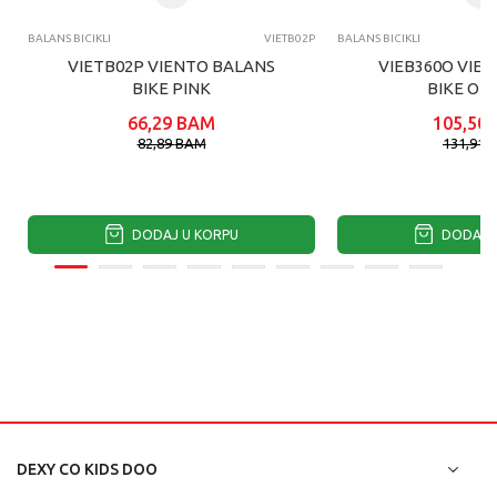
BALANS BICIKLI
VIETB02P
BALANS BICIKLI
VIETB02P VIENTO BALANS
VIEB360O VIE
BIKE PINK
BIKE OR
66,29
BAM
105,50
82,89
BAM
131,91
DODAJ U KORPU
DODAJ U
DEXY CO KIDS DOO