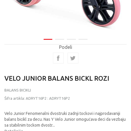
Podeli
VELO JUNIOR BALANS BICKL ROZI
BALANS BICIKLI
Šifra artikla:
ADRYT16P2
:
ADRYT16P2
Velo Junior Fenomenalni dvostruki zadnji tockovi i najprodavaniji
balans bicikl za decu. Nas Y Velo Junior omogućava deci da vezbaju
sa stabilnim tockom dvostr
...