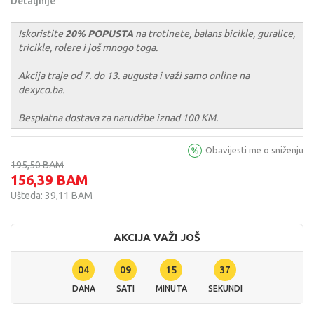
Detaljnije
Iskoristite
20% POPUSTA
na trotinete, balans bicikle, guralice,
tricikle, rolere i još mnogo toga.
Akcija traje od 7. do 13. augusta i važi samo online na
dexyco.ba.
Besplatna dostava za narudžbe iznad 100 KM.
Obavijesti me o sniženju
195,50
BAM
156,39
BAM
Ušteda:
39,11
BAM
AKCIJA VAŽI JOŠ
04
09
15
36
DANA
SATI
MINUTA
SEKUNDI