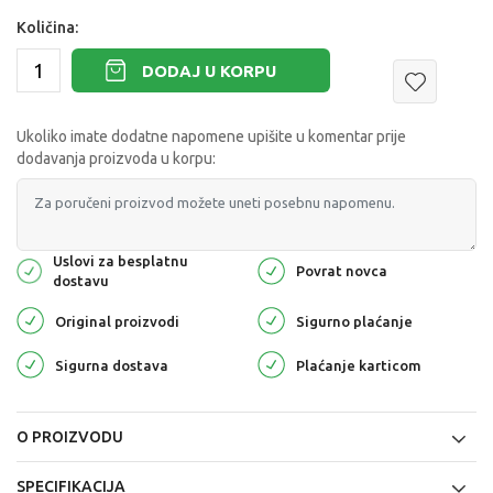
Količina:
DODAJ U KORPU
Ukoliko imate dodatne napomene upišite u komentar prije
dodavanja proizvoda u korpu:
Uslovi za besplatnu
Povrat novca
dostavu
Original proizvodi
Sigurno plaćanje
Sigurna dostava
Plaćanje karticom
O PROIZVODU
SPECIFIKACIJA