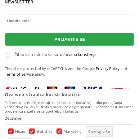
NEWSLETTER
PRIJAVITE SE
Čitao sam i složio se sa
uslovima korištenja
This site is protected by reCAPTCHA and the Google
Privacy Policy
and
Terms of Service
apply.
Ova web-stranica koristi kolačiće
Poštovani korisniče, naš sajt koristi cookies (kolačiće) u cilju poboljšanja
korisničkog iskustva. Ukoliko nastavite da pregledate i koristite našu Internet
prodavnicu slažete se sa upotrebom kolačića.
Proizvode na sajtu nastojimo da opišemo što je preciznije moguće, ali ne
Detaljnije
VELO JUNIOR BALANS BICKL ROZI
možemo garantovati da su svi podaci i fotografije, navedeni u okrviru
proizvoda, u potpunosti kompletni i bez grešaka. Svi artikli prikazani na
BALANS BICIKLI
Nužni
Statistika
Marketing
Saznaj više
sajtu su dio naše ponude, ali ne podrazumijeva da su dostupni u svakom
trenutku.