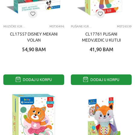
MUZIČKE IGRAČKE
MST30496
PLIŠANE IGRAČKE ZA BEBE
MST26539
CL17557 DISNEY MEKANI
CL17761 PLISANI
VOLAN
MEDVJEDIC U KUTIJI
54,90
BAM
41,90
BAM
DODAJ U KORPU
DODAJ U KORPU