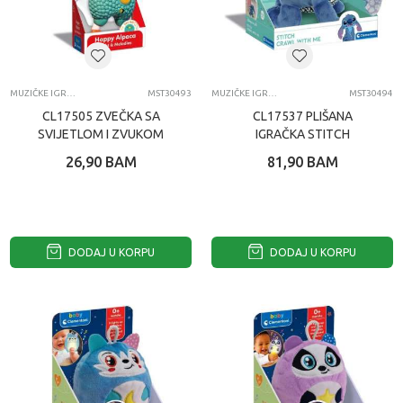
MUZIČKE IGRAČKE
MST30493
MUZIČKE IGRAČKE
MST30494
CL17505 ZVEČKA SA
CL17537 PLIŠANA
SVIJETLOM I ZVUKOM
IGRAČKA STITCH
HAPPY ALPACA
26,90
BAM
81,90
BAM
DODAJ U KORPU
DODAJ U KORPU