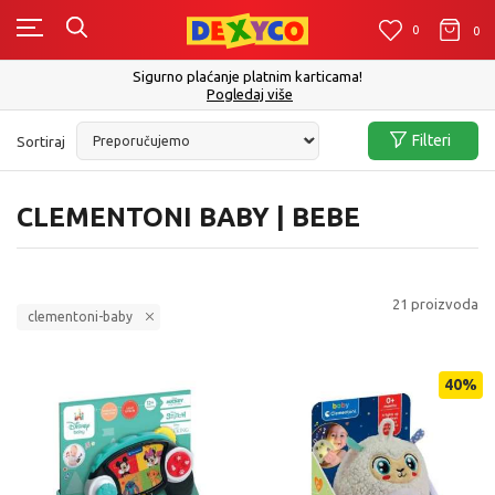
0
0
0
Click&Collect - Platite karticom Online i preuzmite u prodavnici po Vašem
izboru
Pogledaj više
Filteri
Sortiraj
CLEMENTONI BABY | BEBE
21
proizvoda
clementoni-baby
40
%