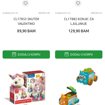
GURALICE I HODALICE
MST29120
GURALICE I HODALICE
MST29121
CL17853 SKUTER
CL17882 KONJIC ZA
VALENTINO
LJULJANJE
SCOOTERINO
89,90
BAM
129,90
BAM
DODAJ U KORPU
DODAJ U KORPU