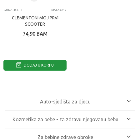
GURALICE I HODALICE
MST23047
CLEMENTONI MOJ PRVI
SCOOTER
74,90
BAM
DODAJ U KORPU
Auto-sjedišta za djecu
Kada je riječ o auto-sjedištima za djecu, sigurnost je uvijek
Kozmetika za bebe - za zdravu njegovanu bebu
na prvom mjestu. Sjedište treba biti dovoljno stabilno i
izrađeno od odgovarajućih materijala koji se lako
Osim namještaja, kolica i auto-sjedišta, za bebu je
održavaju i prijatni su za bebinu kožu.
Za bebine zdrave obroke
potrebno obezbijediti i kozmetičke proizvode kao što su