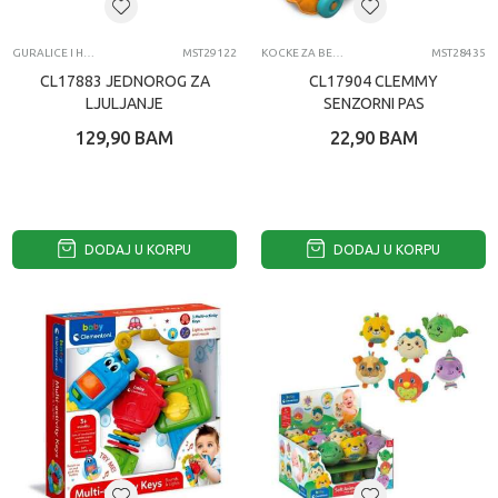
GURALICE I HODALICE
MST29122
KOCKE ZA BEBE
MST28435
CL17883 JEDNOROG ZA
CL17904 CLEMMY
LJULJANJE
SENZORNI PAS
129,90
BAM
22,90
BAM
DODAJ U KORPU
DODAJ U KORPU