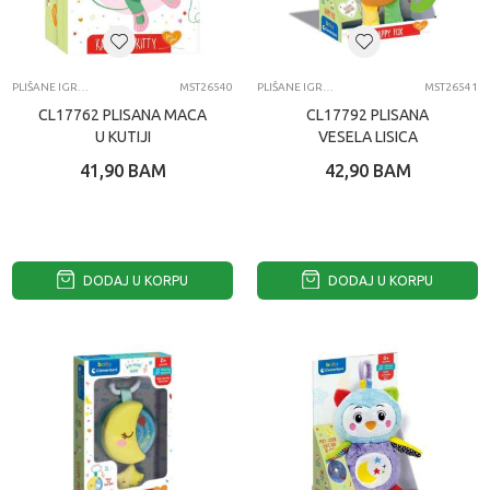
PLIŠANE IGRAČKE ZA BEBE
MST26540
PLIŠANE IGRAČKE ZA BEBE
MST26541
CL17762 PLISANA MACA
CL17792 PLISANA
U KUTIJI
VESELA LISICA
41,90
BAM
42,90
BAM
DODAJ U KORPU
DODAJ U KORPU