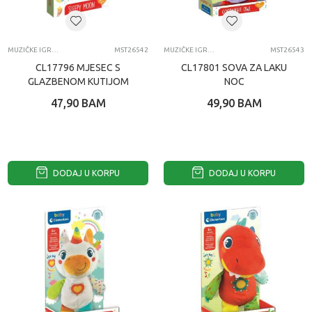
MUZIČKE IGRAČKE
MST26542
MUZIČKE IGRAČKE
MST26543
CL17796 MJESEC S
CL17801 SOVA ZA LAKU
GLAZBENOM KUTIJOM
NOC
47,90
BAM
49,90
BAM
DODAJ U KORPU
DODAJ U KORPU