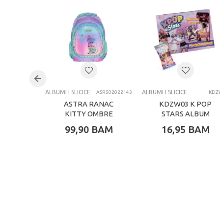
Pol
Uzrast
Brend
Kategorija
ALBUMI I SLICICE
ALBUMI I SLICICE
ASR502022143
KDZ
ASTRA RANAC
KDZW03 K POP
KITTY OMBRE
STARS ALBUM
99,90
BAM
16,95
BAM