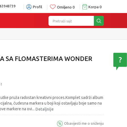
63948739
Profil
Korpa
0
Omiljeno
0
Pretraži sajt
A SA FLOMASTERIMA WONDER
61
 lutke pruža radostan kreativni proces.Komplet sadrži album
ecijalna, čudesna markera u boji koji ostavljaju boje samo na
ove markere na ovi
...
Detaljnije
Obavijesti me o sniženju