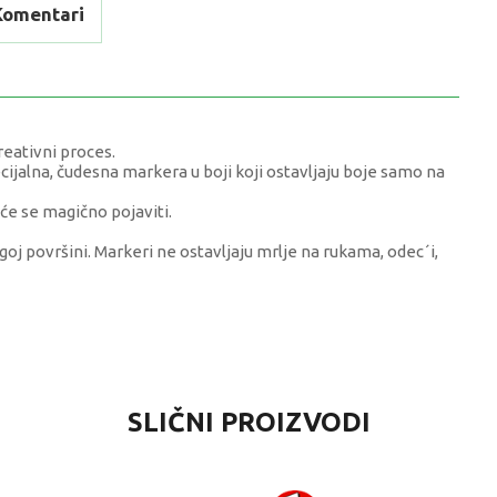
Komentari
reativni proces.
cijalna, čudesna markera u boji koji ostavljaju boje samo na
će se magično pojaviti.
goj površini. Markeri ne ostavljaju mrlje na rukama, odec´i,
VRIJEDNOST
SLIČNI PROIZVODI
ALBUMI I SLICICE
0 kg