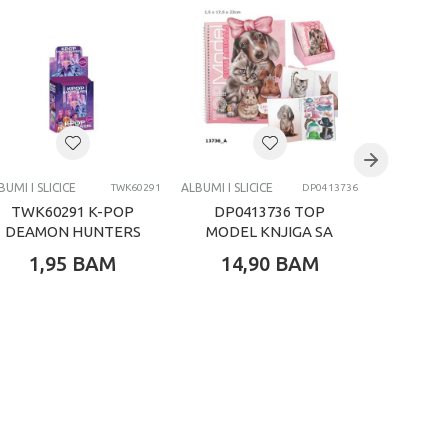
BUMI I SLICICE
ALBUMI I SLICICE
ALBUMI I SLI
TWK60291
DP0413736
TWK60291 K-POP
DP0413736 TOP
DP4
DEAMON HUNTERS
MODEL KNJIGA SA
MODEL
SLICICE
STIKERIMA
ST
1,95
BAM
14,90
BAM
14,