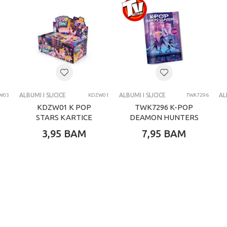
Univerzalno
4-6 G
CRAYOLA
ALBUMI I SLICICE
ALBUMI I SLICICE
ALBUMI I SLICICE
AL
W03
KDZW01
TWK7296
KDZW01 K POP
TWK7296 K-POP
STARS KARTICE
DEAMON HUNTERS
ALBUM
3,95
BAM
7,95
BAM