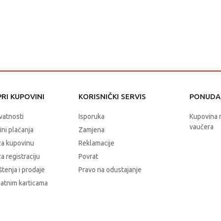
RI KUPOVINI
KORISNIČKI SERVIS
PONUDA 
ivatnosti
Isporuka
Kupovina 
vaučera
čini plaćanja
Zamjena
za kupovinu
Reklamacije
a registraciju
Povrat
štenja i prodaje
Pravo na odustajanje
latnim karticama