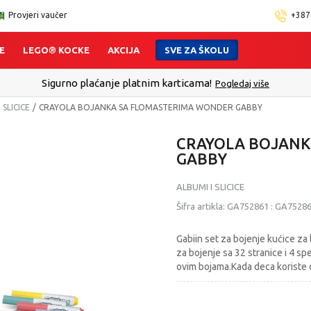
Provjeri vaučer
+387
E
LEGO® KOCKE
AKCIJA
SVE ZA ŠKOLU
Sigurno plaćanje platnim karticama!
Pogledaj više
 SLICICE
CRAYOLA BOJANKA SA FLOMASTERIMA WONDER GABBY
CRAYOLA BOJANK
GABBY
ALBUMI I SLICICE
Šifra artikla:
GA752861
:
GA7528
Gabiin set za bojenje kućice za
za bojenje sa 32 stranice i 4 sp
ovim bojama.Kada deca koriste 