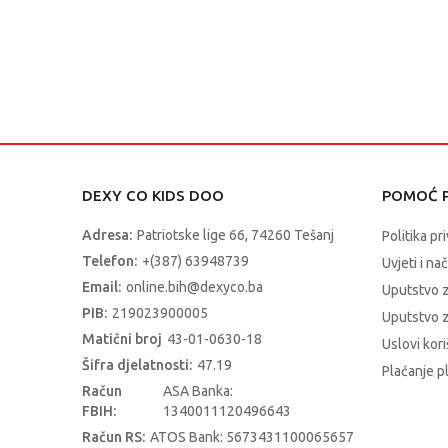
DEXY CO KIDS DOO
POMOĆ P
Adresa:
Patriotske lige 66, 74260 Tešanj
Politika pr
Telefon:
+(387) 63948739
Uvjeti i na
Email:
online.bih@dexyco.ba
Uputstvo 
PIB:
219023900005
Uputstvo z
Matični broj
43-01-0630-18
Uslovi kori
Šifra djelatnosti:
47.19
Plaćanje p
Račun
ASA Banka:
FBIH:
1340011120496643
Račun RS:
ATOS Bank: 5673431100065657