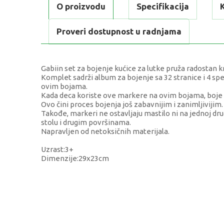
O proizvodu
Specifikacija
Proveri dostupnost u radnjama
Gabiin set za bojenje kućice za lutke pruža radostan k
Komplet sadrži album za bojenje sa 32 stranice i 4 spe
ovim bojama.
Kada deca koriste ove markere na ovim bojama, boje 
Ovo čini proces bojenja još zabavnijim i zanimljivijim.
Takođe, markeri ne ostavljaju mastilo ni na jednoj dru
stolu i drugim površinama.
Napravljen od netoksičnih materijala.
Uzrast:3+
Dimenzije:29x23cm
KARAKTERISTIKA
Kategorija
Težina specifikacija