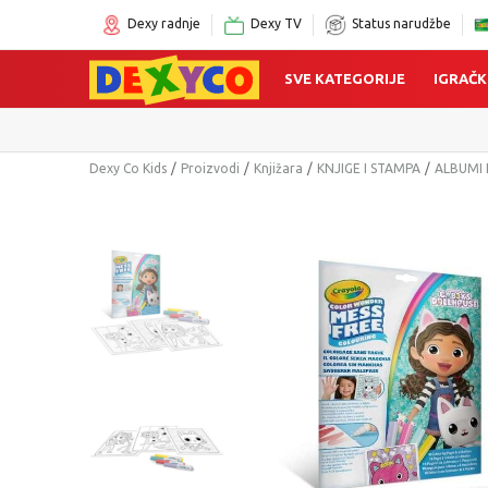
Dexy radnje
Dexy TV
Status narudžbe
SVE KATEGORIJE
IGRAČK
Dexy Co Kids
Proizvodi
Knjižara
KNJIGE I STAMPA
ALBUMI I