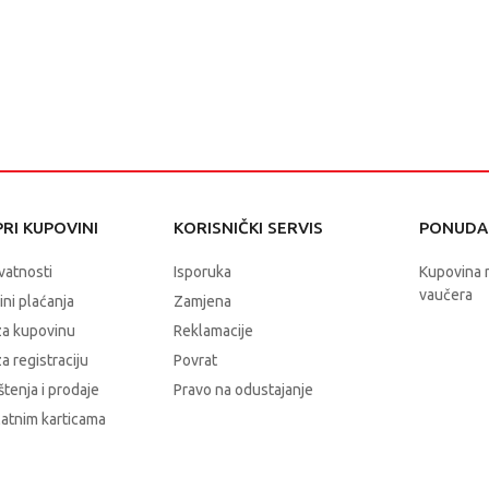
RI KUPOVINI
KORISNIČKI SERVIS
PONUDA 
ivatnosti
Isporuka
Kupovina 
vaučera
čini plaćanja
Zamjena
za kupovinu
Reklamacije
a registraciju
Povrat
štenja i prodaje
Pravo na odustajanje
latnim karticama