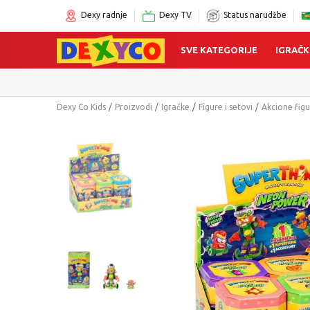
Dexy radnje
Dexy TV
Status narudžbe
SVE KATEGORIJE
IGRAČK
Dexy Co Kids
Proizvodi
Igračke
Figure i setovi
Akcione figu