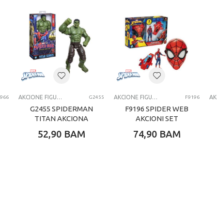
AKCIONE FIGURE I SETOVI
AKCIONE FIGURE I SETOVI
966
G2455
F9196
G2455 SPIDERMAN
F9196 SPIDER WEB
TITAN AKCIONA
AKCIONI SET
FIGURA HULK
52,90
BAM
74,90
BAM