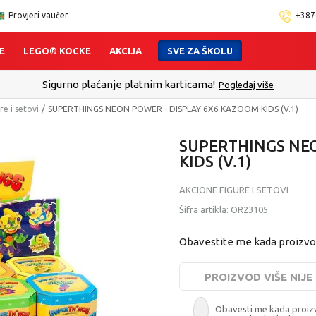
Provjeri vaučer
+387
E
LEGO® KOCKE
AKCIJA
SVE ZA ŠKOLU
Sigurno plaćanje platnim karticama!
Pogledaj više
re i setovi
SUPERTHINGS NEON POWER - DISPLAY 6X6 KAZOOM KIDS (V.1)
SUPERTHINGS NEO
KIDS (V.1)
AKCIONE FIGURE I SETOVI
Šifra artikla:
OR23105
Obavestite me kada proizv
PROIZVOD VIŠE NIJ
Obavesti me kada proi