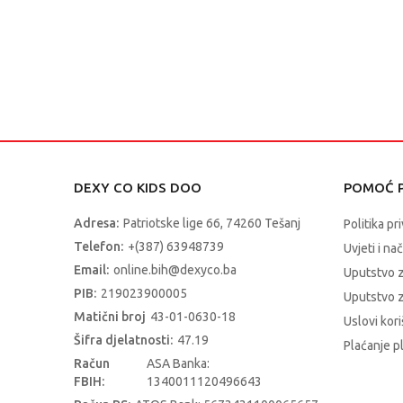
DEXY CO KIDS DOO
POMOĆ P
Adresa:
Patriotske lige 66, 74260 Tešanj
Politika pr
Telefon:
+(387) 63948739
Uvjeti i na
Email:
online.bih@dexyco.ba
Uputstvo 
PIB:
219023900005
Uputstvo z
Matični broj
43-01-0630-18
Uslovi kori
Šifra djelatnosti:
47.19
Plaćanje p
Račun
ASA Banka:
FBIH:
1340011120496643