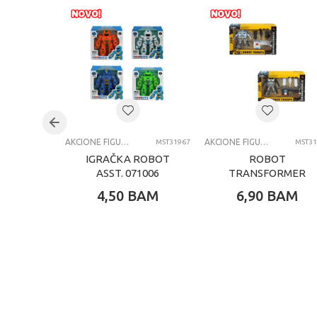
AKCIONE FIGURE I SETOVI
AKCIONE FIGURE I SETOVI
MST31967
MST31
IGRAČKA ROBOT
ROBOT
ASST. 071006
TRANSFORMER
POLICE 071013
4,50
BAM
6,90
BAM