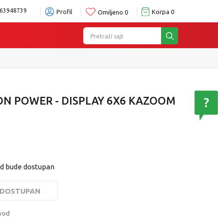
63948739
Profil
Korpa
0
Omiljeno
0
Pretraži sajt
N POWER - DISPLAY 6X6 KAZOOM
od bude dostupan
E DOSTUPAN
zvod