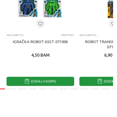
AKCIONE FIGURE I SETOVI
MST31967
AKCIONE FIGURE I SETOVI
IGRAČKA ROBOT ASST. 071006
ROBOT TRANSFO
0710
4,50
BAM
6,90
B
DODAJ U KORPU
DODAJ U