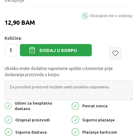
Detaljnije
Obavijesti me o sniženju
12,90
BAM
Količina:
DODAJ U KORPU
Ukoliko imate dodatne napomene upišite u komentar prije
dodavanja proizvoda u korpu:
Uslovi za besplatnu
Povrat novca
dostavu
Original proizvodi
Sigurno plaćanje
Sigurna dostava
Plaćanje karticom