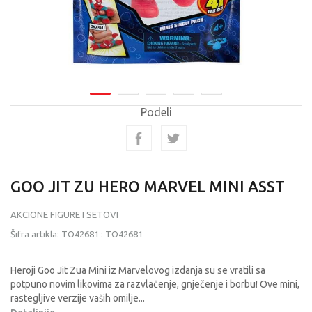
Podeli
GOO JIT ZU HERO MARVEL MINI ASST
AKCIONE FIGURE I SETOVI
Šifra artikla:
TO42681
:
TO42681
Heroji Goo Jit Zua Mini iz Marvelovog izdanja su se vratili sa
potpuno novim likovima za razvlačenje, gnječenje i borbu! Ove mini,
rastegljive verzije vaših omilje
...