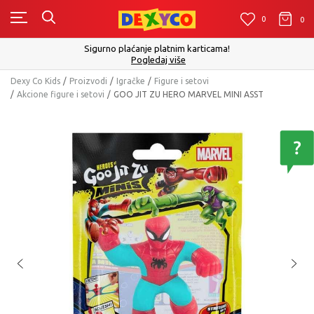
0
0
0
Sigurno plaćanje platnim karticama!
Pogledaj više
Dexy Co Kids
Proizvodi
Igračke
Figure i setovi
Akcione figure i setovi
GOO JIT ZU HERO MARVEL MINI ASST