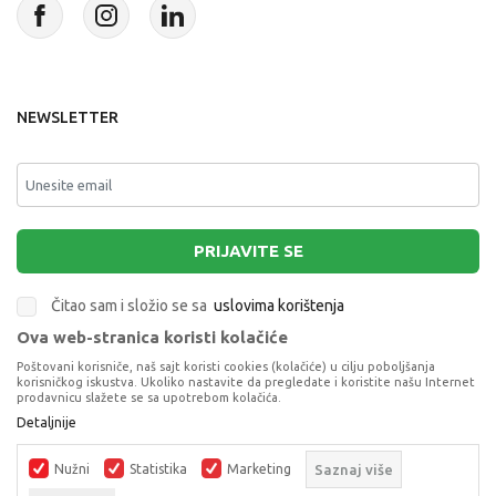
NEWSLETTER
PRIJAVITE SE
Čitao sam i složio se sa
uslovima korištenja
Ova web-stranica koristi kolačiće
This site is protected by reCAPTCHA and the Google
Privacy Policy
and
Poštovani korisniče, naš sajt koristi cookies (kolačiće) u cilju poboljšanja
Terms of Service
apply.
korisničkog iskustva. Ukoliko nastavite da pregledate i koristite našu Internet
prodavnicu slažete se sa upotrebom kolačića.
Detaljnije
Nužni
Statistika
Marketing
Saznaj više