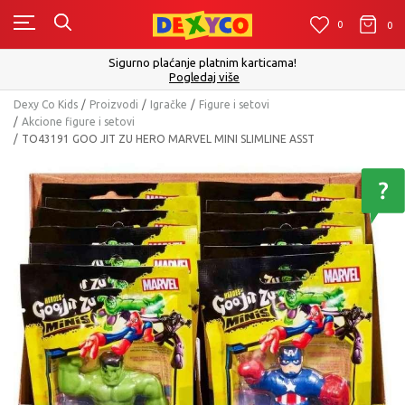
0
0
0
Sigurno plaćanje platnim karticama!
Pogledaj više
Dexy Co Kids
Proizvodi
Igračke
Figure i setovi
Akcione figure i setovi
TO43191 GOO JIT ZU HERO MARVEL MINI SLIMLINE ASST