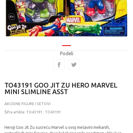
Podeli
TO43191 GOO JIT ZU HERO MARVEL
MINI SLIMLINE ASST
AKCIONE FIGURE I SETOVI
Šifra artikla:
TO43191
:
TO43191
Heroji Goo Jit Zu susreću Marvel u ovoj mešavini mekanih,