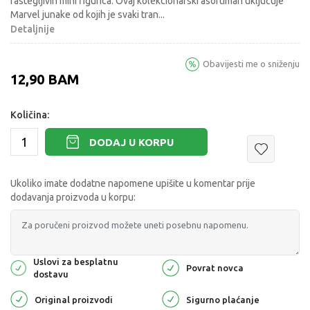
rastegljivih mini figurica. Ovaj kolekcionarski asortiman uključuje
Marvel junake od kojih je svaki tran
...
Detaljnije
Obavijesti me o sniženju
12,90
BAM
Količina:
DODAJ U KORPU
Ukoliko imate dodatne napomene upišite u komentar prije
dodavanja proizvoda u korpu:
Uslovi za besplatnu
Povrat novca
dostavu
Original proizvodi
Sigurno plaćanje