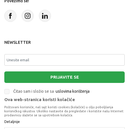
Povežimo se!
NEWSLETTER
PRIJAVITE SE
Čitao sam i složio se sa
uslovima korištenja
Ova web-stranica koristi kolačiće
This site is protected by reCAPTCHA and the Google
Privacy Policy
and
Poštovani korisniče, naš sajt koristi cookies (kolačiće) u cilju poboljšanja
Terms of Service
apply.
korisničkog iskustva. Ukoliko nastavite da pregledate i koristite našu Internet
prodavnicu slažete se sa upotrebom kolačića.
Detaljnije