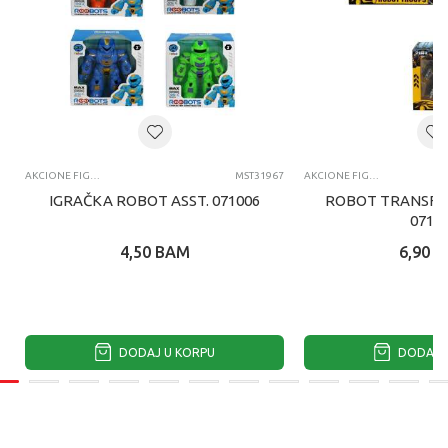
AKCIONE FIGURE I SETOVI
MST31967
AKCIONE FIGURE I SETOVI
IGRAČKA ROBOT ASST. 071006
ROBOT TRANSFO
0710
4,50
BAM
6,90
B
DODAJ U KORPU
DODAJ U