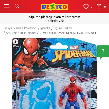
0
0
0
Sigurno plaćanje platnim karticama!
Pogledaj više
Dexy Co Kids
Proizvodi
Igračke
Figure i setovi
Akcione figure i setovi
G1961 SPIDERMAN MINI SET ZA IGRU AST