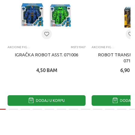
AKCIONE FIGURE I SETOVI
MST31967
AKCIONE FIGURE I SETOVI
IGRAČKA ROBOT ASST. 071006
ROBOT TRANSFO
0710
4,50
BAM
6,90
B
DODAJ U KORPU
DODAJ U