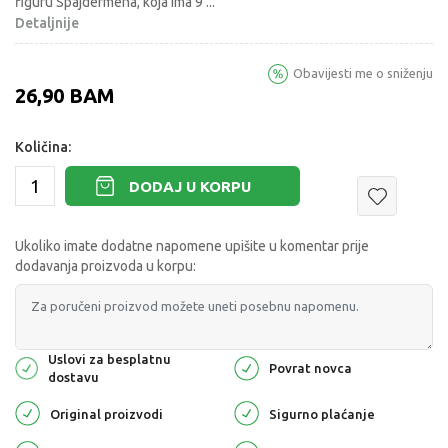
figuru Spajdermena, koja ima 9
...
Detaljnije
Obavijesti me o sniženju
26,90
BAM
Količina:
DODAJ U KORPU
Ukoliko imate dodatne napomene upišite u komentar prije
dodavanja proizvoda u korpu:
Uslovi za besplatnu
Povrat novca
dostavu
Original proizvodi
Sigurno plaćanje