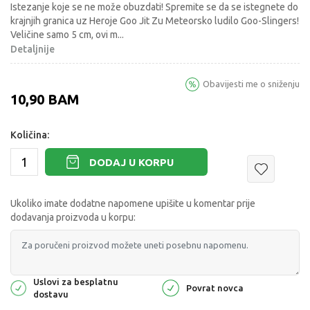
Istezanje koje se ne može obuzdati! Spremite se da se istegnete do
krajnjih granica uz Heroje Goo Jit Zu Meteorsko ludilo Goo-Slingers!
Veličine samo 5 cm, ovi m
...
Detaljnije
Obavijesti me o sniženju
10,90
BAM
Količina:
DODAJ U KORPU
Ukoliko imate dodatne napomene upišite u komentar prije
dodavanja proizvoda u korpu:
Uslovi za besplatnu
Povrat novca
dostavu