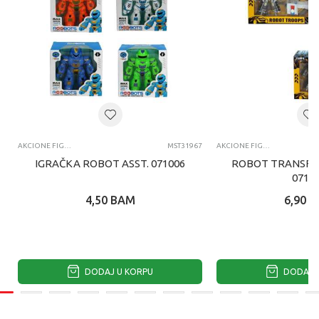
AKCIONE FIGURE I SETOVI
MST31967
AKCIONE FIGURE I SETOVI
IGRAČKA ROBOT ASST. 071006
ROBOT TRANSFO
0710
4,50
BAM
6,90
B
DODAJ U KORPU
DODAJ U