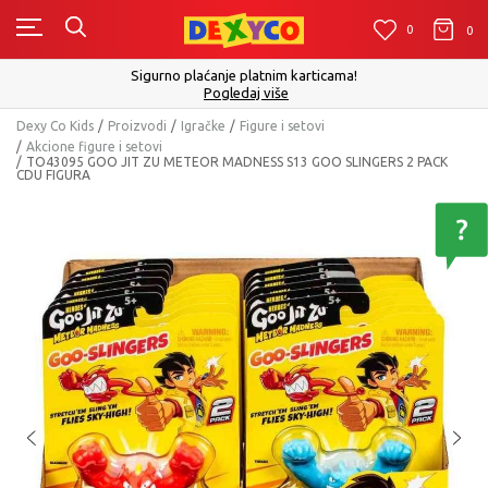
0
0
0
Sigurno plaćanje platnim karticama!
Pogledaj više
Dexy Co Kids
Proizvodi
Igračke
Figure i setovi
Akcione figure i setovi
TO43095 GOO JIT ZU METEOR MADNESS S13 GOO SLINGERS 2 PACK
CDU FIGURA