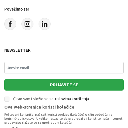
Povežimo se!
NEWSLETTER
PRIJAVITE SE
Čitao sam i složio se sa
uslovima korištenja
Ova web-stranica koristi kolačiće
This site is protected by reCAPTCHA and the Google
Privacy Policy
and
Poštovani korisniče, naš sajt koristi cookies (kolačiće) u cilju poboljšanja
Terms of Service
apply.
korisničkog iskustva. Ukoliko nastavite da pregledate i koristite našu Internet
prodavnicu slažete se sa upotrebom kolačića.
TO43095 GOO JIT ZU METEOR MADNESS S13