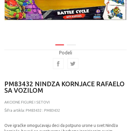
Podeli
PM83432 NINDZA KORNJACE RAFAELO
SA VOZILOM
AKCIONE FIGURE I SETOVI
Šifra artikla:
PM83432
:
PM83432
Ove igračke omogućavaju deci da potpuno urone u svet Nindža