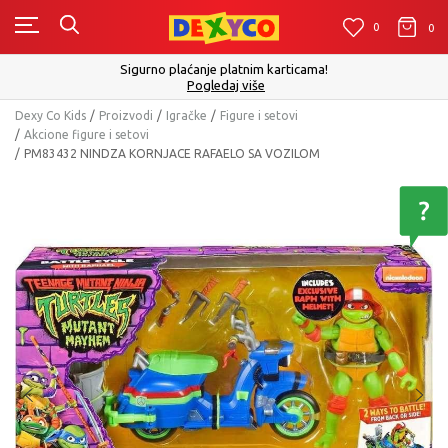
0
0
0
Sigurno plaćanje platnim karticama!
Pogledaj više
Dexy Co Kids
Proizvodi
Igračke
Figure i setovi
Akcione figure i setovi
PM83432 NINDZA KORNJACE RAFAELO SA VOZILOM