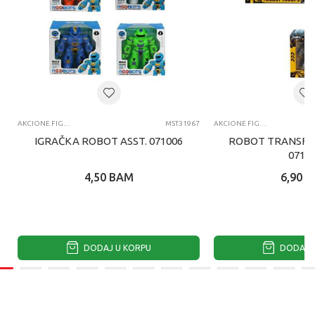
AKCIONE FIGURE I SETOVI
MST31967
AKCIONE FIGURE I SETOVI
IGRAČKA ROBOT ASST. 071006
ROBOT TRANSFO
0710
4,50
BAM
6,90
B
DODAJ U KORPU
DODAJ U