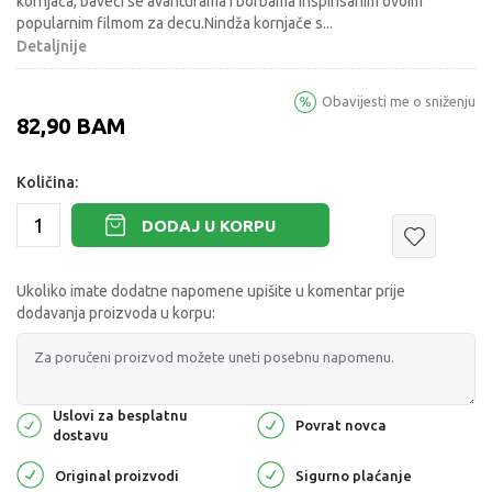
kornjača, baveći se avanturama i borbama inspirisanim ovoim
popularnim filmom za decu.Nindža kornjače s
...
Detaljnije
Obavijesti me o sniženju
82,90
BAM
Količina:
DODAJ U KORPU
Ukoliko imate dodatne napomene upišite u komentar prije
dodavanja proizvoda u korpu:
Uslovi za besplatnu
Povrat novca
dostavu
Original proizvodi
Sigurno plaćanje