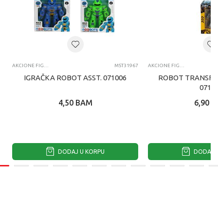
AKCIONE FIGURE I SETOVI
MST31967
AKCIONE FIGURE I SETOVI
IGRAČKA ROBOT ASST. 071006
ROBOT TRANSFO
0710
4,50
BAM
6,90
B
DODAJ U KORPU
DODAJ U