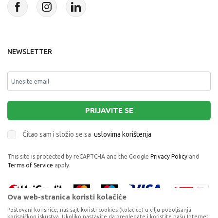
NEWSLETTER
PRIJAVITE SE
Čitao sam i složio se sa
uslovima korištenja
This site is protected by reCAPTCHA and the Google
Privacy Policy
and
Terms of Service
apply.
Ova web-stranica koristi kolačiće
Poštovani korisniče, naš sajt koristi cookies (kolačiće) u cilju poboljšanja
korisničkog iskustva. Ukoliko nastavite da pregledate i koristite našu Internet