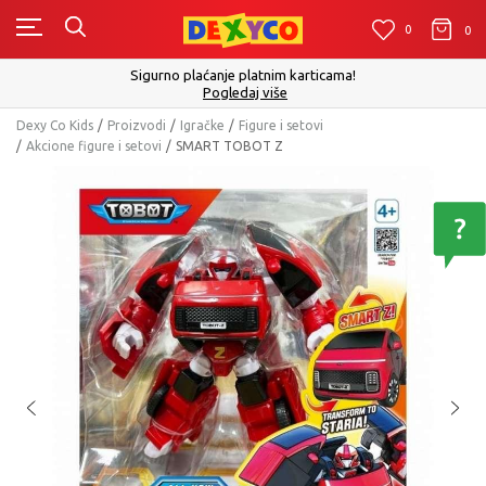
0
0
0
Sigurno plaćanje platnim karticama!
Pogledaj više
Dexy Co Kids
Proizvodi
Igračke
Figure i setovi
Akcione figure i setovi
SMART TOBOT Z