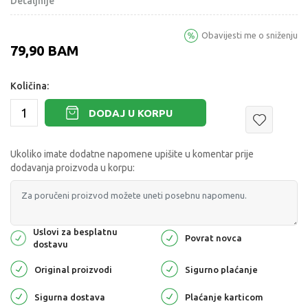
Detaljnije
Obavijesti me o sniženju
79,90
BAM
Količina:
DODAJ U KORPU
Ukoliko imate dodatne napomene upišite u komentar prije
dodavanja proizvoda u korpu:
Uslovi za besplatnu
Povrat novca
dostavu
Original proizvodi
Sigurno plaćanje
Sigurna dostava
Plaćanje karticom