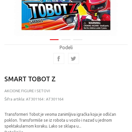
Podeli
SMART TOBOT Z
AKCIONE FIGURE I SETOVI
Šifra artikla:
AT301164
:
AT301164
Transformeri Tobot je veoma zanimljiva igračka koja je odličan
poklon. Transformiše se iz robota u vozilo i nazad u jednom
spektakularnom koraku. Lako se sklapa u
...