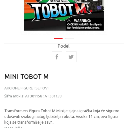
Podeli
MINI TOBOT M
AKCIONE FIGURE I SETOVI
Šifra artikla:
AT301158
:
AT301158
Transformers figura Tobot M Mini je sjajna igračka koja će sigurno
oduševiti svakog malog ljubitelja robota. Visoka 11 cm, ova figura
koja se transformiše je savr
...