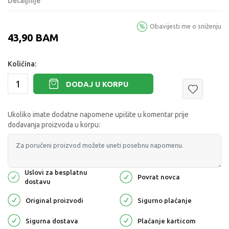
Detaljnije
Obavijesti me o sniženju
43,90
BAM
Količina:
DODAJ U KORPU
Ukoliko imate dodatne napomene upišite u komentar prije
dodavanja proizvoda u korpu:
Uslovi za besplatnu
Povrat novca
dostavu
Original proizvodi
Sigurno plaćanje
Sigurna dostava
Plaćanje karticom