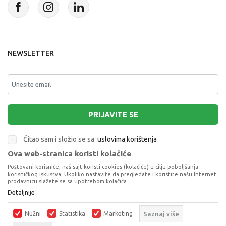
NEWSLETTER
PRIJAVITE SE
Čitao sam i složio se sa
uslovima korištenja
Ova web-stranica koristi kolačiće
This site is protected by reCAPTCHA and the Google
Privacy Policy
and
Poštovani korisniče, naš sajt koristi cookies (kolačiće) u cilju poboljšanja
Terms of Service
apply.
korisničkog iskustva. Ukoliko nastavite da pregledate i koristite našu Internet
prodavnicu slažete se sa upotrebom kolačića.
Detaljnije
MINI TOBOT M
AKCIONE FIGURE I SETOVI
Nužni
Statistika
Marketing
Saznaj više