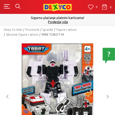
0
0
0
Sigurno plaćanje platnim karticama!
Pogledaj više
Dexy Co Kids
Proizvodi
Igračke
Figure i setovi
Akcione figure i setovi
MINI TOBOT M