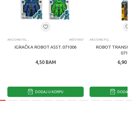
AKCIONE FIGURE I SETOVI
MST31967
AKCIONE FIGURE I SETOVI
IGRAČKA ROBOT ASST. 071006
ROBOT TRANSFO
0710
4,50
BAM
6,90
B
DODAJ U KORPU
DODAJ U