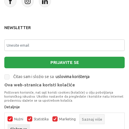
NEWSLETTER
PRIJAVITE SE
Čitao sam i složio se sa
uslovima korištenja
Ova web-stranica koristi kolačiće
This site is protected by reCAPTCHA and the Google
Privacy Policy
and
Poštovani korisniče, naš sajt koristi cookies (kolačiće) u cilju poboljšanja
Terms of Service
apply.
korisničkog iskustva. Ukoliko nastavite da pregledate i koristite našu Internet
prodavnicu slažete se sa upotrebom kolačića.
Detaljnije
Nužni
Statistika
Marketing
Saznaj više