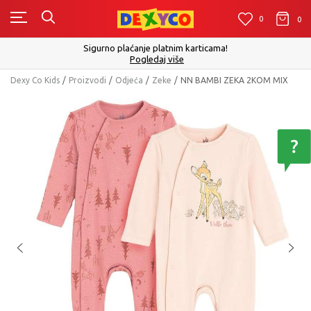
0
0
0
Sigurno plaćanje platnim karticama!
Pogledaj više
Dexy Co Kids
Proizvodi
Odjeća
Zeke
NN BAMBI ZEKA 2KOM MIX