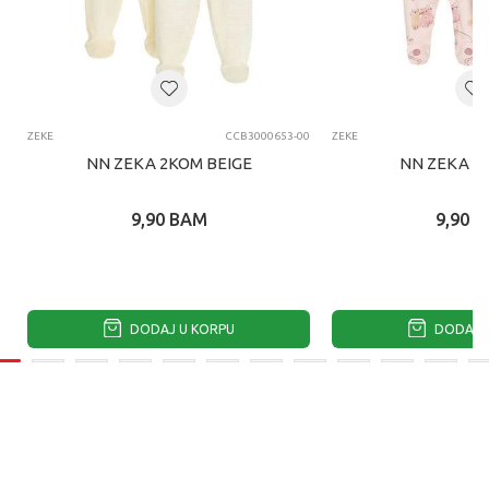
ZEKE
CCB3000653-00
ZEKE
NN ZEKA 2KOM BEIGE
NN ZEKA 2
9,90
BAM
9,90
B
DODAJ U KORPU
DODAJ U