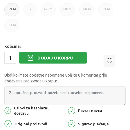
92CM
56
62CM
68CM
74CM
80CM
86CM
Količina:
DODAJ U KORPU
Ukoliko imate dodatne napomene upišite u komentar prije
dodavanja proizvoda u korpu:
Uslovi za besplatnu
Povrat novca
dostavu
Original proizvodi
Sigurno plaćanje