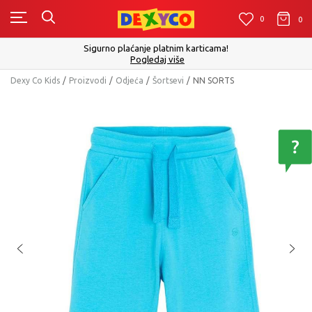
0
0
0
Sigurno plaćanje platnim karticama!
Pogledaj više
Dexy Co Kids
Proizvodi
Odjeća
Šortsevi
NN SORTS