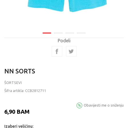
Podeli
NN SORTS
ŠORTSEVI
Šifra artikla:
CCB2812711
Obavijesti me o sniženju
6,90
BAM
Izaberi veličinu: