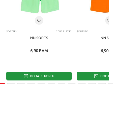
ŠORTSEVI
CCB2812712
ŠORTSEVI
NN SORTS
NN SO
6,90
BAM
6,90
B
DODAJ U KORPU
DODAJ U