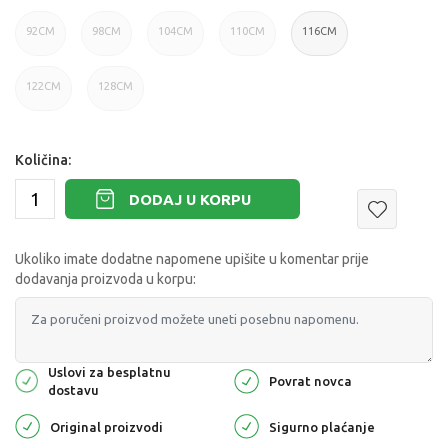
92CM
98CM
104CM
110CM
116CM
122CM
128CM
Količina:
DODAJ U KORPU
Ukoliko imate dodatne napomene upišite u komentar prije
dodavanja proizvoda u korpu:
Uslovi za besplatnu
Povrat novca
dostavu
Original proizvodi
Sigurno plaćanje