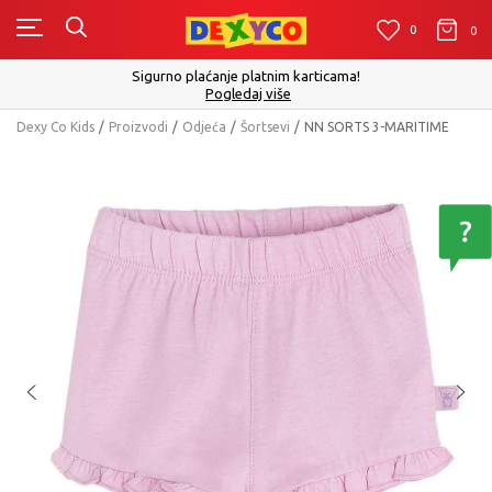
0
0
0
Sigurno plaćanje platnim karticama!
Pogledaj više
Dexy Co Kids
Proizvodi
Odjeća
Šortsevi
NN SORTS 3-MARITIME