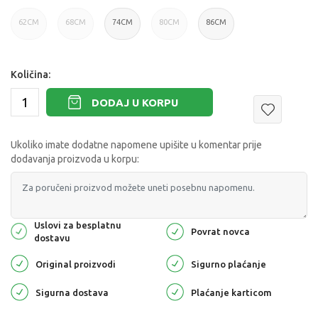
62CM
68CM
74CM
80CM
86CM
Količina:
DODAJ U KORPU
Ukoliko imate dodatne napomene upišite u komentar prije
dodavanja proizvoda u korpu:
Uslovi za besplatnu
Povrat novca
dostavu
Original proizvodi
Sigurno plaćanje
Sigurna dostava
Plaćanje karticom