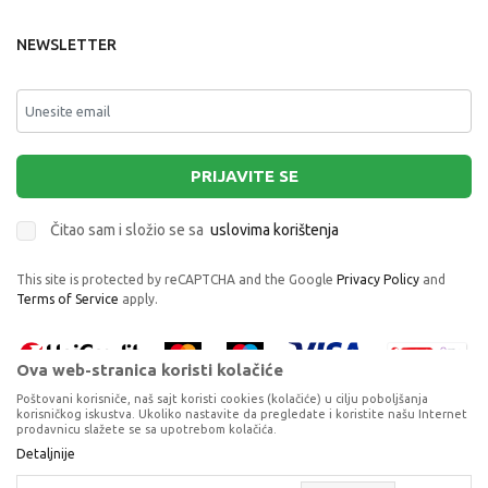
NEWSLETTER
PRIJAVITE SE
Čitao sam i složio se sa
uslovima korištenja
This site is protected by reCAPTCHA and the Google
Privacy Policy
and
Terms of Service
apply.
Ova web-stranica koristi kolačiće
Poštovani korisniče, naš sajt koristi cookies (kolačiće) u cilju poboljšanja
korisničkog iskustva. Ukoliko nastavite da pregledate i koristite našu Internet
prodavnicu slažete se sa upotrebom kolačića.
Proizvode na sajtu nastojimo da opišemo što je preciznije moguće, ali ne
Detaljnije
NN SORTS 3-MARITIME
možemo garantovati da su svi podaci i fotografije, navedeni u okrviru
proizvoda, u potpunosti kompletni i bez grešaka. Svi artikli prikazani na
ŠORTSEVI