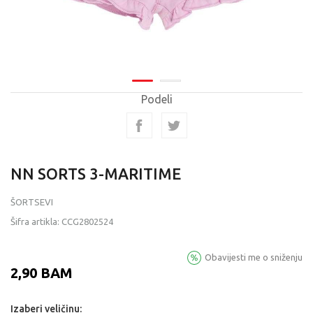
Podeli
NN SORTS 3-MARITIME
ŠORTSEVI
Šifra artikla:
CCG2802524
Obavijesti me o sniženju
2,90
BAM
Izaberi veličinu: