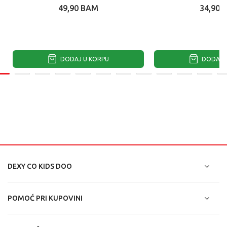
49,90
BAM
34,90
DODAJ U KORPU
DODAJ U
DEXY CO KIDS DOO
POMOĆ PRI KUPOVINI