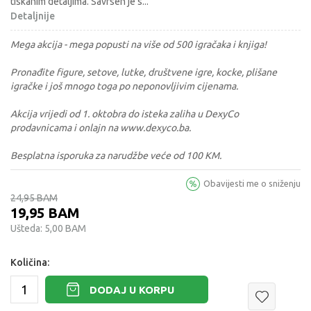
tiskanim detaljima. Savrsen je s
...
Detaljnije
Mega akcija - mega popusti na više od 500 igračaka i knjiga!
Pronađite figure, setove, lutke, društvene igre, kocke, plišane
igračke i još mnogo toga po neponovljivim cijenama.
Akcija vrijedi od 1. oktobra do isteka zaliha u DexyCo
prodavnicama i onlajn na www.dexyco.ba.
Besplatna isporuka za narudžbe veće od 100 KM.
Obavijesti me o sniženju
24,95
BAM
19,95
BAM
Ušteda:
5,00
BAM
Količina:
DODAJ U KORPU