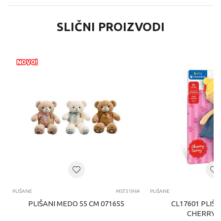
SLIČNI PROIZVODI
PLIŠANE
MST31964
PLIŠANE
PLIŠANI MEDO 55 CM 071655
CL17601 PLIŠ
CHERRY 