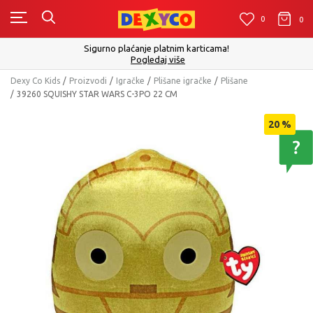
0
0
0
Sigurno plaćanje platnim karticama!
Pogledaj više
Dexy Co Kids
Proizvodi
Igračke
Plišane igračke
Plišane
39260 SQUISHY STAR WARS C-3PO 22 CM
20
%