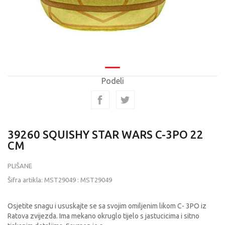
Podeli
39260 SQUISHY STAR WARS C-3PO 22
CM
PLIŠANE
Šifra artikla:
MST29049
:
MST29049
Osjetite snagu i ususkajte se sa svojim omiljenim likom C- 3PO iz
Ratova zvijezda. Ima mekano okruglo tijelo s jastucicima i sitno