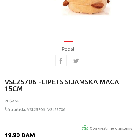
Podeli
VSL25706 FLIPETS SIJAMSKA MACA
15CM
PLIŠANE
Šifra artikla:
VSL25706
:
VSL25706
Obavijesti me o sniženju
19,90
BAM