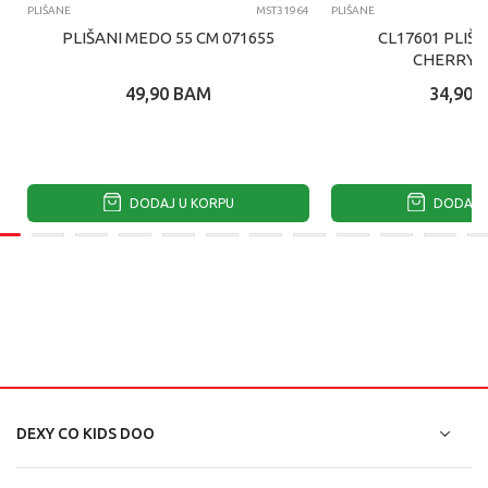
PLIŠANE
MST31964
PLIŠANE
PLIŠANI MEDO 55 CM 071655
CL17601 PLIŠ
CHERRY 
49,90
BAM
34,90
DODAJ U KORPU
DODAJ U
DEXY CO KIDS DOO