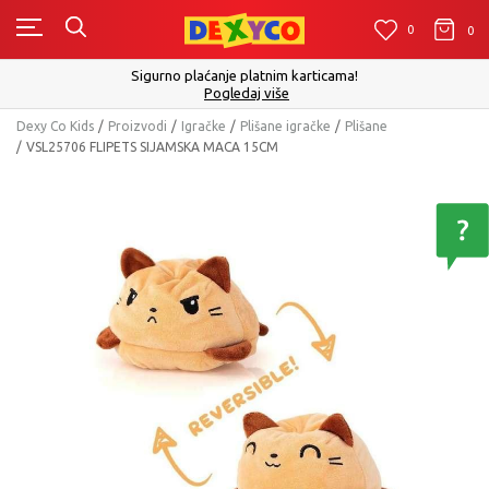
0
0
0
Click&Collect - Platite karticom Online i preuzmi
cama!
izboru
Pogledaj više
Dexy Co Kids
Proizvodi
Igračke
Plišane igračke
Plišane
VSL25706 FLIPETS SIJAMSKA MACA 15CM