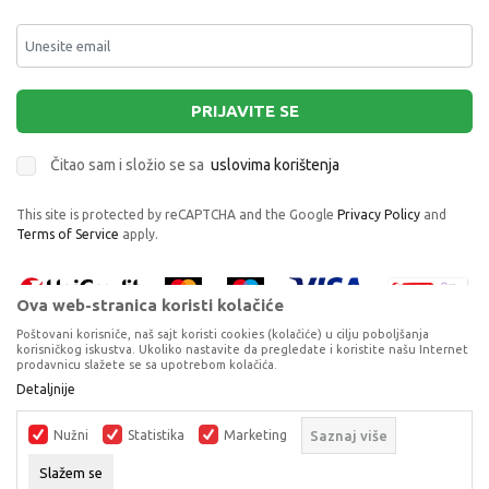
PRIJAVITE SE
Čitao sam i složio se sa
uslovima korištenja
This site is protected by reCAPTCHA and the Google
Privacy Policy
and
Terms of Service
apply.
Ova web-stranica koristi kolačiće
Poštovani korisniče, naš sajt koristi cookies (kolačiće) u cilju poboljšanja
korisničkog iskustva. Ukoliko nastavite da pregledate i koristite našu Internet
prodavnicu slažete se sa upotrebom kolačića.
Proizvode na sajtu nastojimo da opišemo što je preciznije moguće, ali ne
Detaljnije
VSL25706 FLIPETS SIJAMSKA MACA 15CM
možemo garantovati da su svi podaci i fotografije, navedeni u okrviru
proizvoda, u potpunosti kompletni i bez grešaka. Svi artikli prikazani na
PLIŠANE
Nužni
Statistika
Marketing
Saznaj više
sajtu su dio naše ponude, ali ne podrazumijeva da su dostupni u svakom
trenutku.
DODAJ U KORPU
Slažem se