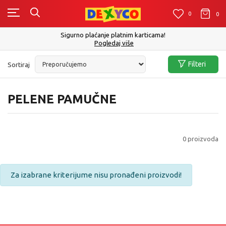
0
0
0
Sigurno plaćanje platnim karticama!
Pogledaj više
Filteri
Sortiraj
PELENE PAMUČNE
0
proizvoda
Za izabrane kriterijume nisu pronađeni proizvodi!