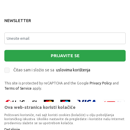
NEWSLETTER
PRIJAVITE SE
Čitao sam i složio se sa
uslovima korištenja
This site is protected by reCAPTCHA and the Google
Privacy Policy
and
Terms of Service
apply.
Ova web-stranica koristi kolačiće
Poštovani korisniče, naš sajt koristi cookies (kolačiće) u cilju poboljšanja
korisničkog iskustva. Ukoliko nastavite da pregledate i koristite našu Internet
prodavnicu slažete se sa upotrebom kolačića.
Proizvode na sajtu nastojimo da opišemo što je preciznije moguće, ali ne
Detaljnije