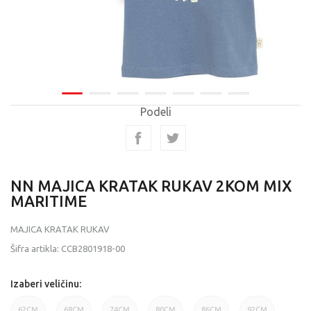
Podeli
NN MAJICA KRATAK RUKAV 2KOM MIX
MARITIME
MAJICA KRATAK RUKAV
Šifra artikla:
CCB2801918-00
Izaberi veličinu:
62CM
68CM
74CM
80CM
86CM
92CM