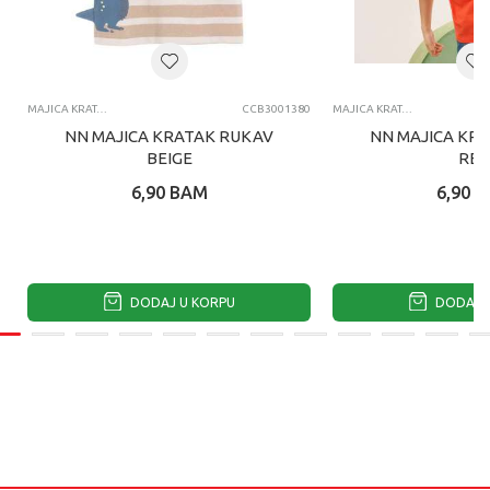
MAJICA KRATAK RUKAV
CCB3001380
MAJICA KRATAK RUKAV
NN MAJICA KRATAK RUKAV
NN MAJICA KR
BEIGE
RE
6,90
BAM
6,90
B
DODAJ U KORPU
DODAJ U