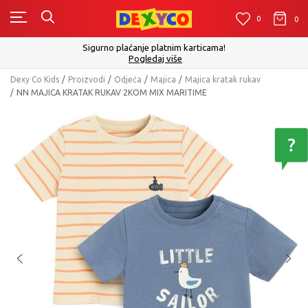
0
0
0
Sigurno plaćanje platnim karticama!
Pogledaj više
Dexy Co Kids
Proizvodi
Odjeća
Majica
Majica kratak rukav
NN MAJICA KRATAK RUKAV 2KOM MIX MARITIME