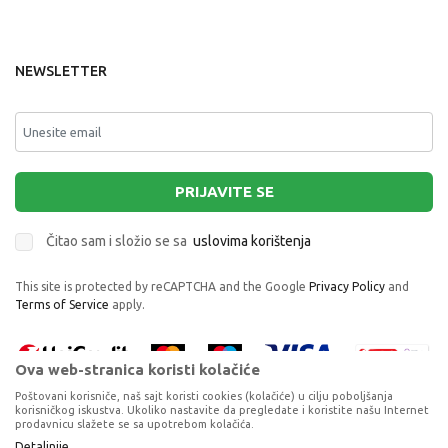
NEWSLETTER
PRIJAVITE SE
Čitao sam i složio se sa
uslovima korištenja
This site is protected by reCAPTCHA and the Google
Privacy Policy
and
Terms of Service
apply.
Ova web-stranica koristi kolačiće
Poštovani korisniče, naš sajt koristi cookies (kolačiće) u cilju poboljšanja
korisničkog iskustva. Ukoliko nastavite da pregledate i koristite našu Internet
prodavnicu slažete se sa upotrebom kolačića.
Proizvode na sajtu nastojimo da opišemo što je preciznije moguće, ali ne
Detaljnije