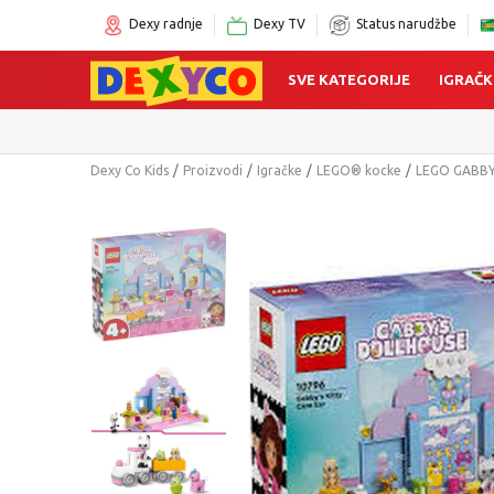
Dexy radnje
Dexy TV
Status narudžbe
SVE KATEGORIJE
IGRAČK
Dexy Co Kids
Proizvodi
Igračke
LEGO® kocke
LEGO GABB