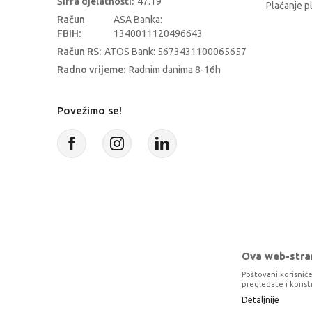
Šifra djelatnosti:
47.19
Plaćanje p
Račun
ASA Banka:
FBIH:
1340011120496643
Račun RS:
ATOS Bank: 5673431100065657
Radno vrijeme:
Radnim danima 8-16h
Povežimo se!
Ova web-stran
Poštovani korisniče
pregledate i koris
Detaljnije
Proizvode na sajtu nastojimo da opišem