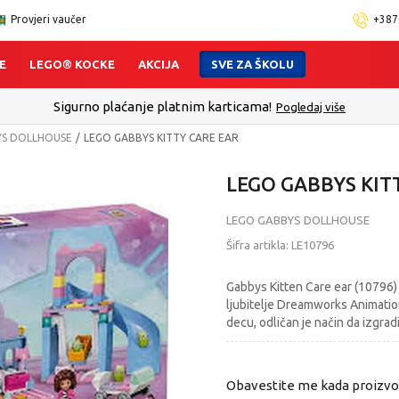
Provjeri vaučer
+387
E
LEGO® KOCKE
AKCIJA
SVE ZA ŠKOLU
Sigurno plaćanje platnim karticama!
Pogledaj više
YS DOLLHOUSE
LEGO GABBYS KITTY CARE EAR
LEGO GABBYS KIT
LEGO GABBYS DOLLHOUSE
Šifra artikla:
LE10796
Gabbys Kitten Care ear (10796) j
ljubitelje Dreamworks Animatio
decu, odličan je način da izgr
Obavestite me kada proizv