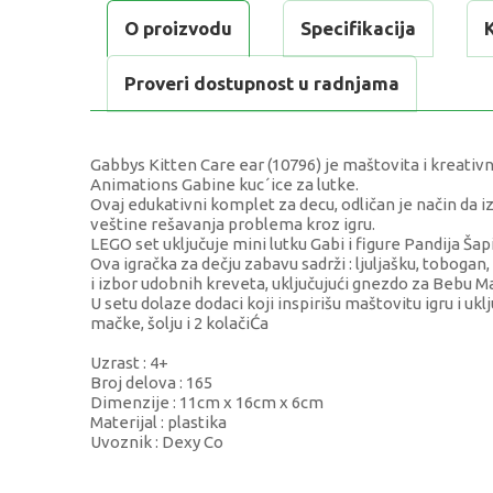
O proizvodu
Specifikacija
Proveri dostupnost u radnjama
Gabbys Kitten Care ear (10796) je maštovita i kreativn
Animations Gabine kuc´ice za lutke.
Ovaj edukativni komplet za decu, odličan je način da 
veštine rešavanja problema kroz igru.
LEGO set uključuje mini lutku Gabi i figure Pandija Š
Ova igračka za dečju zabavu sadrži : ljuljašku, tobogan, 
i izbor udobnih kreveta, uključujući gnezdo za Bebu M
U setu dolaze dodaci koji inspirišu maštovitu igru i ukl
mačke, šolju i 2 kolačiĆa
Uzrast : 4+
Broj delova : 165
Dimenzije : 11cm x 16cm x 6cm
Materijal : plastika
Uvoznik : Dexy Co
KARAKTERISTIKA