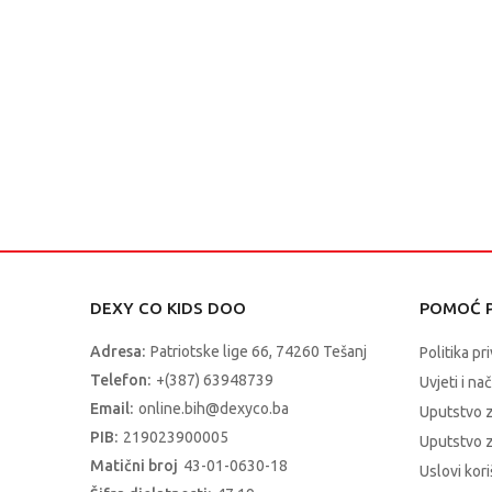
DEXY CO KIDS DOO
POMOĆ P
Adresa:
Patriotske lige 66, 74260 Tešanj
Politika pr
Telefon:
+(387) 63948739
Uvjeti i na
Email:
online.bih@dexyco.ba
Uputstvo 
PIB:
219023900005
Uputstvo z
Matični broj
43-01-0630-18
Uslovi kori