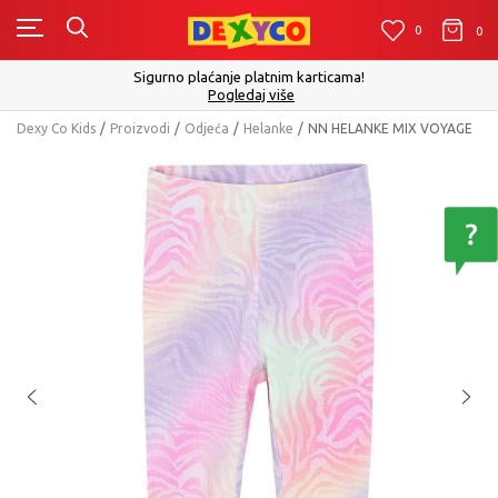
0
0
0
Sigurno plaćanje platnim karticama!
Pogledaj više
Dexy Co Kids
Proizvodi
Odjeća
Helanke
NN HELANKE MIX VOYAGE