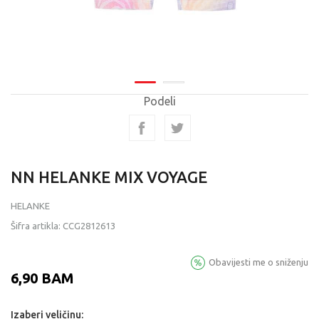
Podeli
NN HELANKE MIX VOYAGE
HELANKE
Šifra artikla:
CCG2812613
Obavijesti me o sniženju
6,90
BAM
Izaberi veličinu: