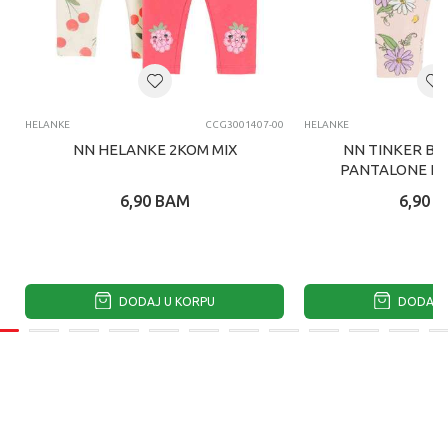
HELANKE
CCG3001407-00
HELANKE
NN HELANKE 2KOM MIX
NN TINKER BE
PANTALONE LI
6,90
BAM
6,90
B
DODAJ U KORPU
DODAJ U