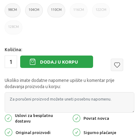
98CM
104CM
110CM
116CM
122CM
128CM
Količina:
DODAJ U KORPU
Ukoliko imate dodatne napomene upišite u komentar prije
dodavanja proizvoda u korpu:
Uslovi za besplatnu
Povrat novca
dostavu
Original proizvodi
Sigurno plaćanje