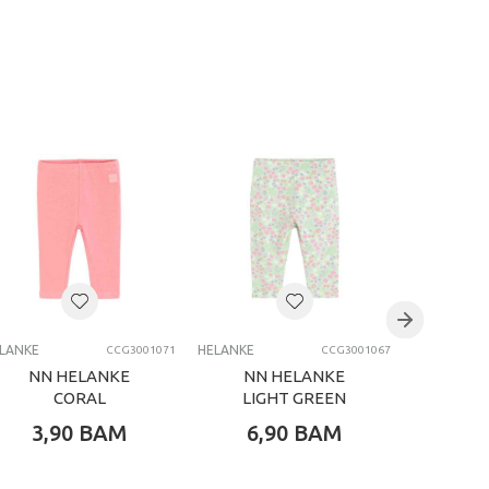
LANKE
HELANKE
HELANKE
CCG3001071
CCG3001067
NN HELANKE
NN HELANKE
NN HE
CORAL
LIGHT GREEN
3,90
BAM
6,90
BAM
9,