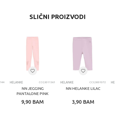
SLIČNI PROIZVODI
HELANKE
HELANKE
HE
144
CCG3011361
CCG3001072
NN JEGGING
NN HELANKE LILAC
PANTALONE PINK
9,90
BAM
3,90
BAM