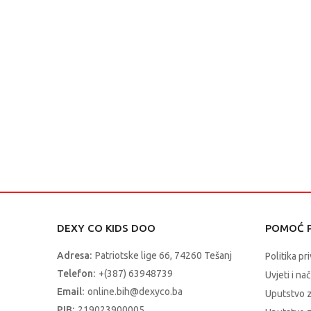
DEXY CO KIDS DOO
POMOĆ P
Adresa:
Patriotske lige 66, 74260 Tešanj
Politika pr
Telefon:
+(387) 63948739
Uvjeti i na
Email:
online.bih@dexyco.ba
Uputstvo 
PIB:
219023900005