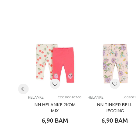
HELANKE
HELANKE
CCG3001407-00
LCG3001
NN HELANKE 2KOM
NN TINKER BELL
MIX
JEGGING
PANTALONE LIGHT
6,90
BAM
6,90
BAM
VIOLET