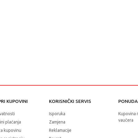
RI KUPOVINI
KORISNIČKI SERVIS
PONUDA 
ivatnosti
Isporuka
Kupovina 
vaučera
čini plaćanja
Zamjena
za kupovinu
Reklamacije