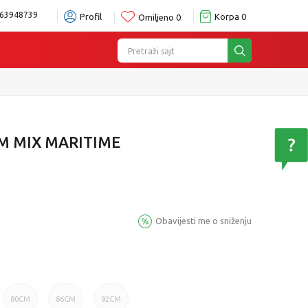
63948739
Profil
Korpa
0
Omiljeno
0
Pretraži sajt
M MIX MARITIME
Obavijesti me o sniženju
80CM
86CM
92CM