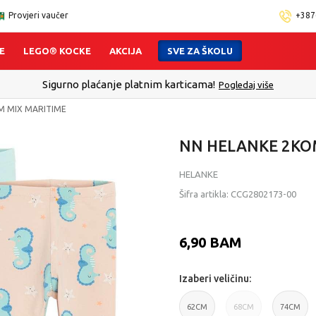
Provjeri vaučer
+387
E
LEGO® KOCKE
AKCIJA
SVE ZA ŠKOLU
Sigurno plaćanje platnim karticama!
Pogledaj više
M MIX MARITIME
NN HELANKE 2KO
HELANKE
Šifra artikla:
CCG2802173-00
6,90
BAM
Izaberi veličinu:
62CM
68CM
74CM