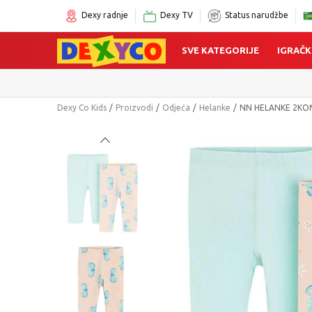
Dexy radnje
Dexy TV
Status narudžbe
SVE KATEGORIJE
IGRAČK
Dexy Co Kids
Proizvodi
Odjeća
Helanke
NN HELANKE 2KO