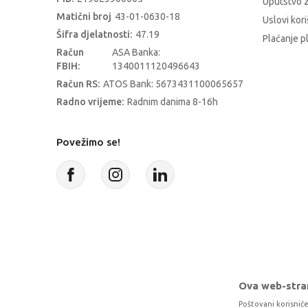
Uputstvo z
Matični broj
43-01-0630-18
Uslovi kori
Šifra djelatnosti:
47.19
Plaćanje p
Račun
ASA Banka:
FBIH:
1340011120496643
Račun RS:
ATOS Bank: 5673431100065657
Radno vrijeme:
Radnim danima 8-16h
Povežimo se!
Ova web-stran
Poštovani korisniče