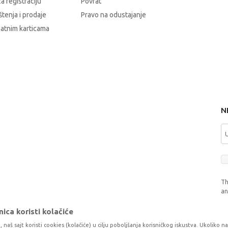
a registraciju
Povrat
štenja i prodaje
Pravo na odustajanje
latnim karticama
N
Th
a
ica koristi kolačiće
, naš sajt koristi cookies (kolačiće) u cilju poboljšanja korisničkog iskustva. Ukoliko n