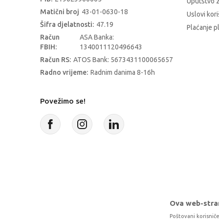
Uputstvo z
Matični broj
43-01-0630-18
Uslovi kori
Šifra djelatnosti:
47.19
Plaćanje p
Račun
ASA Banka:
FBIH:
1340011120496643
Račun RS:
ATOS Bank: 5673431100065657
Radno vrijeme:
Radnim danima 8-16h
Povežimo se!
Ova web-stran
Poštovani korisniče