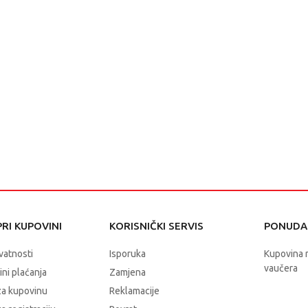
RI KUPOVINI
KORISNIČKI SERVIS
PONUDA 
ivatnosti
Isporuka
Kupovina 
vaučera
čini plaćanja
Zamjena
za kupovinu
Reklamacije