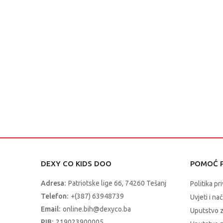
DEXY CO KIDS DOO
POMOĆ P
Adresa:
Patriotske lige 66, 74260 Tešanj
Politika pr
Telefon:
+(387) 63948739
Uvjeti i na
Email:
online.bih@dexyco.ba
Uputstvo 
PIB:
219023900005