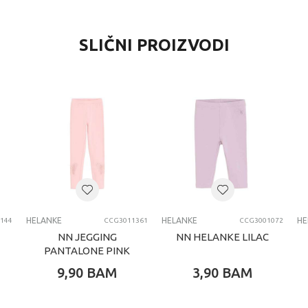
SLIČNI PROIZVODI
HELANKE
HELANKE
HE
144
CCG3011361
CCG3001072
NN JEGGING
NN HELANKE LILAC
PANTALONE PINK
9,90
BAM
3,90
BAM