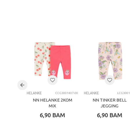
HELANKE
HELANKE
CCG3001407-00
LCG3001
NN HELANKE 2KOM
NN TINKER BELL
MIX
JEGGING
PANTALONE LIGHT
6,90
BAM
6,90
BAM
VIOLET