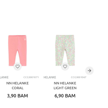
LANKE
HELANKE
HELANKE
CCG3001071
CCG3001067
NN HELANKE
NN HELANKE
NN HE
CORAL
LIGHT GREEN
3,90
BAM
6,90
BAM
9,