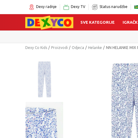
Dexy radnje
Dexy TV
Status narudžbe
SVE KATEGORIJE
IGRAČK
Dexy Co Kids
Proizvodi
Odjeća
Helanke
NN HELANKE MIX