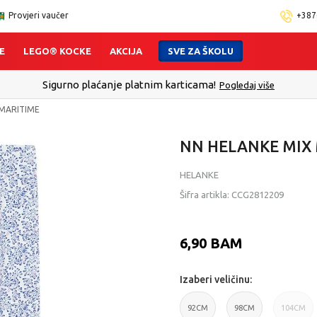
Provjeri vaučer
+387
E
LEGO® KOCKE
AKCIJA
SVE ZA ŠKOLU
Click&Collect - Platite karticom Online i preuzmi
 MARITIME
NN HELANKE MIX
HELANKE
Šifra artikla:
CCG2812209
6,90
BAM
Izaberi veličinu:
92CM
98CM
104CM