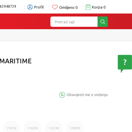
63948739
Profil
Korpa
0
Omiljeno
0
Pretraži sajt
te u prodavnici po Vašem izboru
Pogledaj više
 MARITIME
Obavijesti me o sniženju
110CM
116CM
122CM
128CM