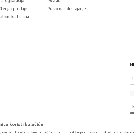
a registraciju
Povrat
štenja i prodaje
Pravo na odustajanje
latnim karticama
N
Th
a
ica koristi kolačiće
, naš sajt koristi cookies (kolačiće) u cilju poboljšanja korisničkog iskustva. Ukoliko n