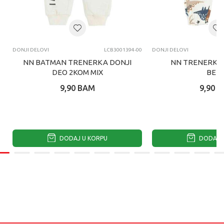
DONJI DELOVI
LCB3001394-00
DONJI DELOVI
NN BATMAN TRENERKA DONJI
NN TRENERKA 
DEO 2KOM MIX
BEIG
9,90
BAM
9,90
B
DODAJ U KORPU
DODAJ U