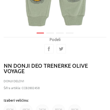
Podeli
NN DONJI DEO TRENERKE OLIVE
VOYAGE
DONJI DELOVI
Šifra artikla:
CCB2802458
Izaberi veličinu:
62CM
68CM
74CM
80CM
86CM