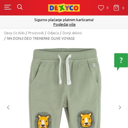
0
0
0
Click&Collect - Platite karticom Online i preuzmi
cama!
izboru
Pogledaj više
Dexy Co Kids
Proizvodi
Odjeća
Donji delovi
NN DONJI DEO TRENERKE OLIVE VOYAGE