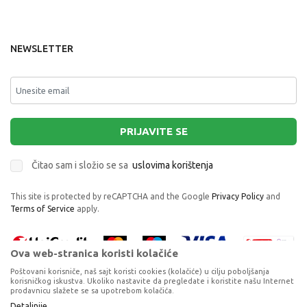
NEWSLETTER
PRIJAVITE SE
Čitao sam i složio se sa
uslovima korištenja
This site is protected by reCAPTCHA and the Google
Privacy Policy
and
Terms of Service
apply.
Ova web-stranica koristi kolačiće
Poštovani korisniče, naš sajt koristi cookies (kolačiće) u cilju poboljšanja
korisničkog iskustva. Ukoliko nastavite da pregledate i koristite našu Internet
prodavnicu slažete se sa upotrebom kolačića.
Proizvode na sajtu nastojimo da opišemo što je preciznije moguće, ali ne
Detaljnije